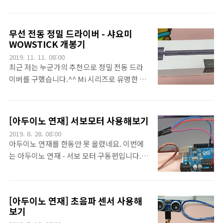
실행된 창의 Record 버튼을 눌러도 됩니다.그
노 33 BLE라고 부르는 아이입니다. 어떤 아이
리고 끝내면 프로세스 시간이 조금 지나구요~
인지를 보고, 어떻게 세팅하는 지도 한 번 보도
동영상을 재생했더니 음~ 약간 핑크빛이 나오
록 하죠.일단, 가격은 조금 높네요~ 그런데 포
무선 전동 정밀 드라이버 - 샤요미
네요.ㅠㅠ. 일단 여기까지만 이라도 만족하겠
함되어 있는 것들을 보면 놀랠만합니다. 색상,
WOWSTICK 개봉기
습니다.~^^
밝기, 근접 및 제스쳐 센서~~~, 마이크로폰,
2019. 11. 11. 08:00
IMU 센서, 온도 센서 등이 기본으로 들어가 있
최근 저는 누군가의 추천으로 정밀 전동 드라
고, BLE가 되고, 그러면서 Cortex M4로 만들
이버를 구했습니다.^^ Mi 시리즈로 유명한 샤
어졌습니다. 와우~공부의 레벨을 떠나 보다 많
오미의 제품인데요. 샤오미는 정말 엄청 많은
은 일을 할 수 있는것은 당연하겠죠. 무게는 그
분야에 진출하는 것 같습니다.이렇게 생겼습
냥 5그램~~~~개봉하면 이런 아이들이 들어 있
니다. 69개나 되는 팁이 들어있어요^^정말 알
[아두이노 연재] 서보모터 사용해보기
습니다~~~확대해서 보면~~~ ㅎㅎ 이렇게 다
차게 꽉~ 차있습니다.이건 자석 패드인데요.
2019. 8. 28. 08:00
구겨 넣는 것은 반칙아닌가요~한가지 주의해
나사를 여기 올려놓으면 도망가지 않겠죠^^그
아두이노 연재를 한동안 못 올렸네요. 이번에
야할 것은 이 아이는 5V가 아닙니다. 3.3V로 모
리고 하나씩 구성품을 꺼내보고 있습니다.저
는 아두이노 연재 - 서보 모터 구동편입니다.
든 핀..
렇게 구성되어 있는데요. 아~주 많은 툴을 가
아두이노로 뭔가를 작업하는 분들이 많이 사용
지고 있습니다.아~ 저것이 오늘의 주제죠.
하는 모터입니다. 마이크로 서보모터라고 하
WOWSTICK..저렇게 많은 팁과~ 휴대용 케이
는 작은 모터부터 다양하게 있습니다. 그러나
스도 들어 있습니다.ㅎㅎ 저렇게 구동하면 끝
[아두이노 연재] 초음파 센서 사용해
그 구동 방법은 비슷합니다. 아두이노 기초 [아
보기
에서 LED가 켜져서 유용합니다.작업중에는
두이노 연재] 아두이노 시작하기 아두이노 기
저렇게 세워두면 사용하기 좋죠^^이렇게 한