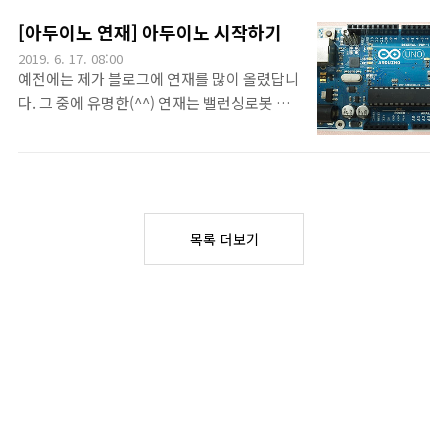
하려면 납땜이라는 것을 해야할텐데, 이 보드
Fritzing은 회로를 내가 직접 그릴 수 있는데,
[아두이노 연재] 아두이노 시작하기
를 사용하면 그렇게 하지 않아도 됩니다. 간단
이번에 소개하는 앱은 간단히 부품을 아두이노
2019. 6. 17. 08:00
하게 부품을 배치하고 연결해서 테스트해볼 수
에 연결할때 기초 회로와 코드를 확인할 수 있
예전에는 제가 블로그에 연재를 많이 올렸답니
있는 거죠. 그리고 나서 테스트가 끝나면 다시
는 기능을 가지고 있습니다.circuito.io는 사
다. 그 중에 유명한(^^) 연재는 밸런싱로봇 만
부품을 재활용할 수 있습니다. ..
이트 주소이면서 이름입니다^^그냥 보드를 선
들기와 MATLAB을 이용한 시스템 시뮬레이션
택하고, LED같은 주변 회로를 선택하면 자기
연재랍니다. 그리고 한동안 블로그에 연재를
가 맞춰서 결선을 그려줍니다.^^서보모터도
뜸하게 올렸네요. 이번에 아두이노에 관한 연
저렇게 추가해볼 수 있습니다. 여러 부품을 배
재를 시작하려고 합니다. 아주 기초적인 내용
치할때 초보 입장에서는 꽤 유용합니다. 다시
으로 처음으로 아두이노를 시작하려는 분들께
말씀드리지만, 자기가 그려주는 것입니다. 저
목록 더보기
도움이 되었으면 하는 바램입니다.^^ 아두이
는 부품만 선택할뿐~~^^그리고 이렇게 사용
노 기초 [아두이노 연재] 아두이노 시작하기 아
한 부품을 주문할 수 있습니다.^^또 사..
두이노 기초 [아두이노 연재] 아두이노 GPIO
사용하기 - LED와 버튼 아두이노 기초 [아두이
노 연재] 초음파 센서 사용해보기 아두이노 기
초 [아두이노 연재] 서보 모터 사용하기 아두이
노 기초 [아두이노 연재] DC 모터 사용하기 아
두이노 기초 [아두이노 연재] 아두이노에서 일
정 시간 간격을 만들어 사용하기 ..