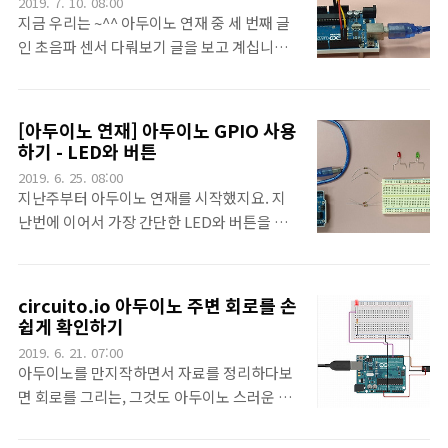
2019. 7. 10. 08:00
초 [아두이노 연재] 아두이노 GPIO 사용하기 -
번에 잘보관해서 가지고 다녀야죠... 이제 조립
지금 우리는 ~^^ 아두이노 연재 중 세 번째 글
LED와 버튼 아두이노 기초 [아두이노 연재] 초
작업이 보다 재미있을 것 같습니다.^^
인 초음파 센서 다뤄보기 글을 보고 계십니다.
음파 센서 사용해보기 아두이노 기초 [아두이
초음파 센서는 아두이노로 로봇을 만들때 가장
노 연재] 서보 모터 사용하기 아두이노 기초
많이 사용하는 센서 중 하나입니다. 거리 측정
[아두이노 연재] DC 모터 사용하기 아두이노
용이면서 장애물 측정용이기도 하구요^^ 아무
[아두이노 연재] 아두이노 GPIO 사용
기초 [아두이노 연재] 아두이노에서 일정 시간
튼 꽤 쉽게 결과를 얻을 수 있지요^^ 아두이노
하기 - LED와 버튼
간격을 만들어 사용하기 아두이노 기초 [아두
기초 [아두이노 연재] 아두이노 시작하기 아두
이노 연재] Firmata 사용하기 아두이노 기초
2019. 6. 25. 08:00
이노 기초 [아두이노 연재] 아두이노 GPIO 사
지난주부터 아두이노 연재를 시작했지요. 지
[아두이노 연재] 블루투스 사용..
용하기 - LED와 버튼 아두이노 기초 [아두이노
난번에 이어서 가장 간단한 LED와 버튼을 이
연재] 초음파 센서 사용해보기 아두이노 기초
야기 해보려고 합니다. 오늘 필요한 재료는
[아두이노 연재] 서보 모터 사용하기 아두이노
LED 두 개와 버튼 (사진으로는 두개인데, 그냥
기초 [아두이노 연재] DC 모터 사용하기 아두
하나) 330옴 저항 두개, 1k옴 저항 하나, 그리
circuito.io 아두이노 주변 회로를 손
이노 기초 [아두이노 연재] 아두이노에서 일정
고 점핑 와이어가 있으면 됩니다. 그리고, 지난
쉽게 확인하기
시간 간격을 만들어 사용하기 아두이노 기초
시간에서도 사용했던 아두이노 우노 보드와 케
2019. 6. 21. 07:00
[아두이노 연재] Firmata 사용하기 아두이노
이블, 그리고 약간 생소한 브레드보드(일명 빵
아두이노를 만지작하면서 자료를 정리하다보
기초 [아두이노 ..
판)가 있으면 됩니다. 이게 브레드보드입니다.
면 회로를 그리는, 그것도 아두이노 스러운 회
이름처럼 빵(^^)스럽게 생기진 않았지만, 아주
로를 그리는 툴이 필요하게 됩니다. 아주 예전
유용한 아이입니다. 전기쪽에서 부품을 연결
에 Fritzing을 소개한 적이 있습니다.