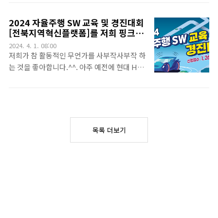
제곱킬로미터로 다른나라랑 면적 비교할때 편
은 총 4번의 팀프로젝트를 수행하도록 되어 있
합니다. 응? 100만 제곱이 있으면 우리나라의
는데. 그 중 3번째 프로젝트인 딥러닝 프로젝
2024 자율주행 SW 교육 및 경진대회
10배입니다하면 되니까요. 그건 중요한게 아
트에 대한 발표 영상 하나를 소개해 드릴려고
[전북지역혁신플랫폼]를 저희 핑크랩
니고, 바로 공용어 입니다. 우리나라의 공용어
합니다. 흠. 프로젝트를 수행하는 기간 동안 제
이 진행했습니다.
2024. 4. 1. 08:00
는 한국어라고 당연히 생각하시겠지만, 한국
가 자주 지켜보느라 돌아다녔는데요. 그 때 마
저희가 참 활동적인 무언가를 사부작사부작 하
어와 함께 수어가 공용어로 되어 있습니다...
다 저 이름이 보였는데, 핑크라~라고 읽더군
는 것을 좋아합니다.^^. 아주 예전에 현대 H-
요. 뒤에 왜 저렇게 이름을 지었는지 알 수 있습
Mobility 해커톤 대회를 진행했구요. 그 다음
니다.ㅠㅠ. 저 라즈베리파이5는 제가 어느 날
은 비버웍스의 NLP 해커톤 대회를 진행했었
수업때 하루 종일 고민하는 어떤 주제를 던지
죠. 그 후 서울로봇아카데미에서 자율주행과
고 그 결과를 받았는데 재미있었던 내용으로
로봇팔을 활용한 물건정리 관련 교육을 진행하
제출한 친구에게 상으로 준 것인데, 잘 활용하
고, WCRC 경진대회도 진행을 했었습니다. 와
목록 더보기
고 있네요. 아무튼, ROS를 [아직 다 배우지 않
우~ 그리고 이번에 저희는 전북지역혁신플랫
았기 때문이기도 하지만] 사용하지 ..
폼(RIS)의 일환으로 진행된 전북대학교의 미
래수송기기사업단의 의뢰를 받아서 또 한 번
자율주행 SW 교육 및 경진대회를 진행했었습
니다. 저런 멋진 이름의 대회를 또 저희가 진행
할 수 있어서 너무나 다행이었지요. 저희 핑크
랩이 원래 담당한 부분은 서전교육 실습 파트