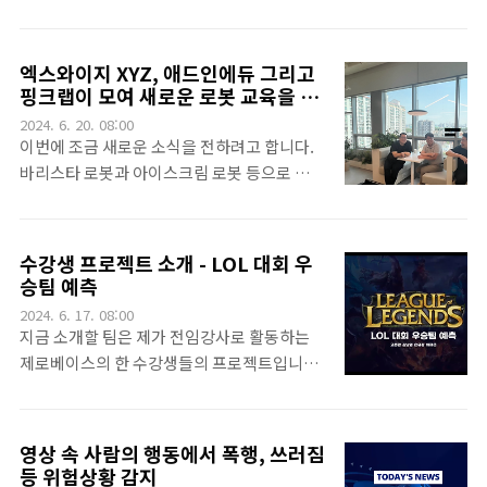
는 robot의 PC 역할을 하는 원격 PC를 두었
에 다 소개하지 못한 여러 교육들을 진행했습
습니다.실제로 입/출고 과정을 관리하는 기능
니다. 그런데, 그 때 마다 몇 가지 교육에서 불
을 구현하려 했구요~비록 손으로 만든 것이지
편함 들이 있습니다. 여러 불편함들을 해소하
엑스와이지 XYZ, 애드인에듀 그리고
만, 실제 작업 현장도 꾸몄습니다.저렇게 말이
고 싶어서 많은 고민들을 했습니다. 그러다가
핑크랩이 모여 새로운 로봇 교육을 런
죠~ 팔렛트도 만들었고, 주차 공간도 만들어
작은 로봇을 하나 만들기 시작했는데요. 정확
칭합니다. - AI 로봇 단기 심화 과정 -
2024. 6. 20. 08:00
두었네요~특히 이 팀은 수업때 제공되는 주행
히는 로봇의 컨텐츠를 많이 고민했습니다. 어
이번에 조금 새로운 소식을 전하려고 합니다.
로봇을 개조해서 지게차를 만들었습니다.나름
떻게 하면 효율적으로 교육시간을 활용할 수
바리스타 로봇과 아이스크림 로봇 등으로 최근
고민..
있을지를 고민하기 시작했습니다. 그러다가
사업을 확장하고 있는 엑스와이지(XYZ)라는
이번 24년 여름. 서울대에서 주관하는 농업용
회사와AI 로봇, 빅데이터, 메타버스 등의 분야
로봇 경진대회라는 대회를 진행하면서 이번에
에서 교육을 진행하는 애드인에듀라는 기관과
수강생 프로젝트 소개 - LOL 대회 우
만든 로봇과 그 컨텐츠를 운영하게 되었습니
함께 새로운 형태의 AI 교육을 런칭합니다.오
승팀 예측
다.기존 주행로봇 교육의 어려움을 극복하려
늘 24년 6월 19일 저희 핑크랩까지 세 기관의
2024. 6. 17. 08:00
는 노력 기존의 주행로봇들을 진행하는데는
대표님들이 성수동 XYZ 본사에 모였답니다.위
지금 소개할 팀은 제가 전임강사로 활동하는
저희 핑크랩의 욕심이겠지만, 몇몇 아쉬움이
사진에서처럼 제일 오른쪽부터 엑스와이지의
제로베이스의 한 수강생들의 프로젝트입니다.
있었습니다. 저희가 진행..
황성재 대표님과 애드인에듀 이덕주 원장님,
제로베이스의 6개월 과정은 수강생들이 직접
그리고 핑크랩의 제가 성수동 엑스와이지 본사
수행하는 프로젝트가 3개가 있습니다. 이중 첫
에서 모였답니다. 이번에 저희가 정말 대단한
번째가 머신러닝 프로젝트입니다. 머신러닝
영상 속 사람의 행동에서 폭행, 쓰러짐
교육을 의기투합해서 기획했거든요. 그 교육
프로젝트가 첫 프로젝트이다 보니 프로젝의 감
등 위험상황 감지
은 AI 로봇 단기 심화 과정입니다. 이번에 우리