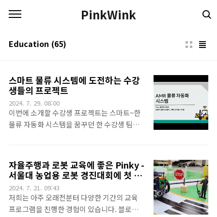
본문 바로가기
PinkWink
Education
(65)
스마트 물류 시스템에 도전하는 수강
생들의 프로젝트
2024. 7. 29. 08:00
이번에 소개할 수강생 프로젝트는 스마트~한
물류 자동화 시스템을 꿈꾸던 한 수강생 팀입
니다. 이 분들은 애드인에듀 주관의 6개월 AI
로봇 과정을 수강한 수강생들의 프로젝트이구
요. 저희 핑크랩은 여기서 교육과 멘토를 담당
자율주행과 로봇 교육에 좋은 Pinky -
하고 있답니다. 물류왕 김탁규 센터를 만들기
서울대 농업용 로봇 경진대회에 첫 출
로 하고, 자율주행과 딥러닝과 물류를 나름 고
격했습니다.
2024. 7. 21. 09:43
민고민한 친구들입니다.서버 역할을 하는 PC
저희는 아주 오래전분터 다양한 기간의 교육
와, 사용자 GUI, 그리고 라즈베리파이4가 있
프로그램을 진행한 경험이 있습니다. 블로그