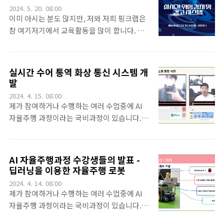
을 익히고 스스로 뭔가를 할 수 있는 역량을 갖
2024. 5. 20. 08:00
교육 과정의 개발 목표는 실제 서비스가 진행
추기 위해 수행하는 것으로 그 내용은 조금씩
이미 아시는 분도 많지만, 저와 저희 핑크랩은
되는 장비를 사용해서실제 서비스를 개발 시..
틀린 부분이 있을 수도 있습니다. 그러나 사소
참 여기저기에서 교육활동을 많이 합니다. 그
한 일부분들을 제외하면 전반적으로 우수한 과
중 제가 활동하는 제로베이스의 수강생들의 이
정을 큰 노력으로 진행한 팀입니다. 이 팀의 인
야기입니다. 제로베이스는 총 6개월의 기간동
원들이 앞으로 남은 과정을 잘 완주해서 좋은
안 마지막 한달이 파이널 프로젝트인데요. 이
실시간 수어 통역 화상 통신 시스템 개
실력을 갖추기를 개인적으로 기대합니다. 또
파이널 프로젝트에서 제가 주로 멘토 역할을
발
한, 한 기수의 한 프로젝트에서 한 팀 정도를 소
많이 합니다. 이번에는 그 팀 중 하나를 소개할
2024. 4. 15. 08:00
개하는데 이는 다른 팀이 절대 부족해서가 아
까 합니다. 이번 팀은 영상에서 사람의 행동을
제가 참여하거나 수행하는 여러 수업중에 AI
닙니다.^^.이 팀이 발표하는 League of Le..
기반으로 위험상황을 경고하는 시스템을 만들
자율주행 과정이라는 국비과정이 있습니다.
고 싶어한 팀입니다.폭행이나, 쓰러짐을 한 장
[저희 수업에 대한 소개는 글 하단에~] 그 과정
의 사진이 아니라 연속된 영상에서 파악하려는
은 총 4번의 팀프로젝트를 수행하도록 되어 있
것이 이번 프로젝트의 큰 목표이고, 폭행의 경
는데. 그 중 3번째 프로젝트인 딥러닝 프로젝
AI 자율주행과정 수강생들의 발표 -
우는 두 사람의 데이터를 동시에 탐지하는 것
트에 대한 발표 영상 하나를 소개해 드릴려고
딥러닝을 이용한 자율주행 로봇
이 또한 목표입니다.위 사진의 기사가 맞다 안
합니다. 저는 이렇게 우리 수강생들의 결과를
2024. 4. 14. 08:00
맞다를 떠나서 CCTV에서 이런 기능이 있으면
하나씩 소개하는 일이 너무나 즐겁습니다.^^.
제가 참여하거나 수행하는 여러 수업중에 AI
참 좋겠다는 생각은 듭니다.YOLOv8의 pos..
배경 대한민국을 위키백과에서 검색해서 보면
자율주행 과정이라는 국비과정이 있습니다.
특이한 사항이 하나 보입니다. 일단 면적, 10만
[저희 수업에 대한 소개는 글 하단에~] 그 과정