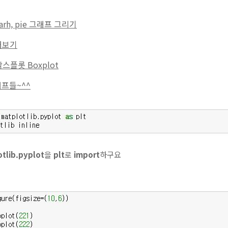
 barh, pie 그래프 그리기
용해보기
스플롯 Boxplot
래프들~^^
tlib.pyplot
을
plt
로
import
하구요