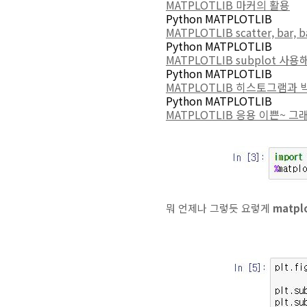
MATPLOTLIB 마커의 활용
Python MATPLOTLIB
MATPLOTLIB scatter, bar,
Python MATPLOTLIB
MATPLOTLIB subplot 사
Python MATPLOTLIB
MATPLOTLIB 히스토그램과 박
Python MATPLOTLIB
MATPLOTLIB 응용 이쁜~ 그
뭐 언제나 그렇듯 요렇게
matplo