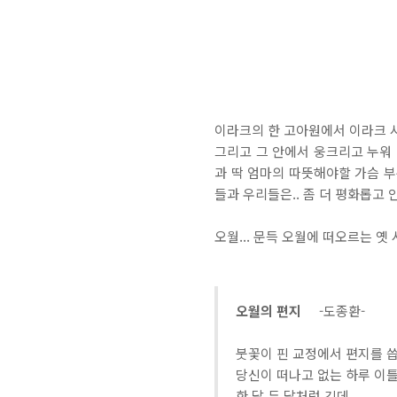
이라크의 한 고아원에서 이라크 
그리고 그 안에서 웅크리고 누워 
과 딱 엄마의 따뜻해야할 가슴 부분
들과 우리들은.. 좀 더 평화롭고
오월... 문득 오월에 떠오르는 옛
오월의 편지
-도종환-
붓꽃이 핀 교정에서 편지를 
당신이 떠나고 없는 하루 이
한 달 두 달처럼 긴데