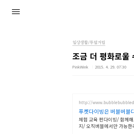
본문 바로가기
일상생활/투덜거림
조금 더 평화로울 수
PinkWink
2015. 4. 29. 07:30
http://www.bubblebubbled
푸켓다이빙은 버블버블
체험 교육 펀다이빙/ 함께해요시밀란/ 재미와 안전 친절 /입문부터 강사까지/ 공항픽업 연계숙소호텔패키
지/ 오직버블에서만 가능