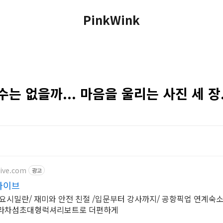
PinkWink
는 없을까... 마음을 울리는 사진 세 장.
ive.com
광고
다이브
한라차섬초대형럭셔리보트로 더편하게