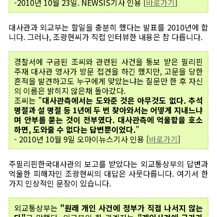
-2010년 10월 23일. NEWSIS기사 인용 [
바로가기
]
대사관과 외교부는 할일을 충분히 했다는 발표를 2010년에 합
니다. 그러나, 조광현씨가 직접 인터뷰한 내용은 참 다릅니다.
경찰서에 구금된 조씨와 관련된 사건을 통보 받은 필리핀
주재 대사관 영사가 방문 접견을 하긴 했지만, 고문을 당한
흔적을 발견하고도 누구에게 맞았는냐는 질문만 한 후 자신
의 이름은 밝히지 않은채 돌아갔다.
조씨는 "
대사관측에서는 도와준 것은 아무것도 없다. 추석
명절과 설 명절 등 1년에 두 번 찾아와서는 어떻게 지내느냐
며 안부를 묻는 것이 전부였다. 대사관측에 억울함을 호소
하면, 도와줄 수 없다는 답변뿐이었다.
"
- 2010년 10월 9일 오마이뉴스기사 인용 [
바로가기
]
주필리핀한국대사관의 보고를 받았다는 외교통상부의 답변과
억울한 피해자인 조광현씨의 대답은 사뭇다릅니다. 여기서 한
가지 인상적인 문장이 있습니다.
외교통상부는
"원래 개인 사건에 정부가 직접 나서지 않는