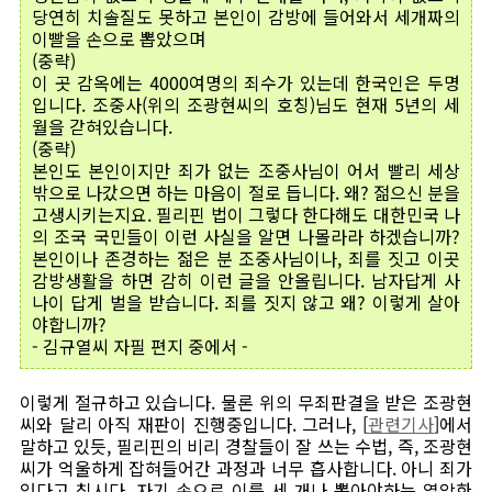
당연히 치솔질도 못하고 본인이 감방에 들어와서 세개짜의
이빨을 손으로 뽑았으며
(중략)
이 곳 감옥에는 4000여명의 죄수가 있는데 한국인은 두명
입니다. 조중사(위의 조광현씨의 호칭)님도 현재 5년의 세
월을 갇혀있습니다.
(중략)
본인도 본인이지만 죄가 없는 조중사님이 어서 빨리 세상
밖으로 나갔으면 하는 마음이 절로 듭니다. 왜? 젊으신 분을
고생시키는지요. 필리핀 법이 그렇다 한다해도 대한민국 나
의 조국 국민들이 이런 사실을 알면 나몰라라 하겠습니까?
본인이나 존경하는 젊은 분 조중사님이나, 죄를 짓고 이곳
감방생활을 하면 감히 이런 글을 안올립니다. 남자답게 사
나이 답게 벌을 받습니다. 죄를 짓지 않고 왜? 이렇게 살아
야합니까?
- 김규열씨 자필 편지 중에서 -
이렇게 절규하고 있습니다. 물론 위의 무죄판결을 받은 조광현
씨와 달리 아직 재판이 진행중입니다. 그러나, [
관련기사
]에서
말하고 있듯, 필리핀의 비리 경찰들이 잘 쓰는 수법, 즉, 조광현
씨가 억울하게 잡혀들어간 과정과 너무 흡사합니다. 아니 죄가
있다고 칩시다. 자기 손으로 이를 세 개나 뽑아야하는 열악한