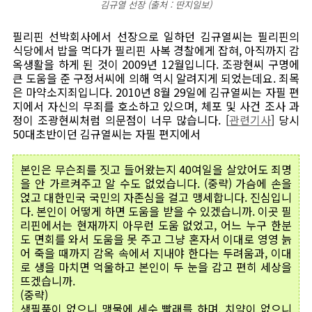
김규열 선장 (출처 : 딴지일보)
필리핀 선박회사에서 선장으로 일하던 김규열씨는 필리핀의
식당에서 밥을 먹다가 필리핀 사복 경찰에게 잡혀, 아직까지 감
옥생활을 하게 된 것이 2009년 12월입니다. 조광현씨 구명에
큰 도움을 준 구정서씨에 의해 역시 알려지게 되었는데요. 죄목
은 마약소지죄입니다. 2010년 8월 29일에 김규열씨는 자필 편
지에서 자신의 무죄를 호소하고 있으며, 체포 및 사건 조사 과
정이 조광현씨처럼 의문점이 너무 많습니다. [
관련기사
] 당시
50대초반이던 김규열씨는 자필 편지에서
본인은 무슨죄를 짓고 들어왔는지 40여일을 살았어도 죄명
을 안 가르켜주고 알 수도 없었습니다. (중략) 가슴에 손을
얹고 대한민국 국민의 자존심을 걸고 맹세합니다. 진심입니
다. 본인이 어떻게 하면 도움을 받을 수 있겠습니까. 이곳 필
리핀에서는 현재까지 아무런 도움 없었고, 어느 누구 한분
도 면회를 와서 도움을 못 주고 그냥 혼자서 이대로 영영 늙
어 죽을 때까지 감옥 속에서 지내야 한다는 두려움과, 이대
로 생을 마치면 억울하고 본인이 두 눈을 감고 편히 세상을
뜨겠습니까.
(중략)
생필품이 없으니 맹물에 세수 빨래를 하며, 치약이 없으니