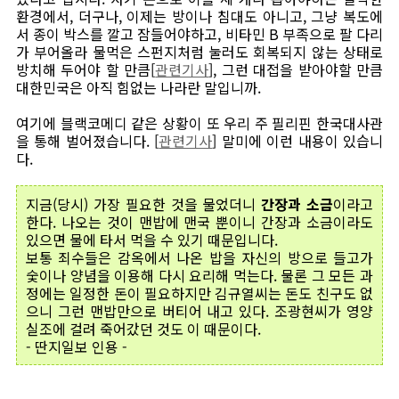
환경에서, 더구나, 이제는 방이나 침대도 아니고, 그냥 복도에
서 종이 박스를 깔고 잠들어야하고, 비타민 B 부족으로 팔 다리
가 부어올라 물먹은 스펀지처럼 눌러도 회복되지 않는 상태로
방치해 두어야 할 만큼[
관련기사
], 그런 대접을 받아야할 만큼
대한민국은 아직 힘없는 나라란 말입니까.
여기에 블랙코메디 같은 상황이 또 우리 주 필리핀 한국대사관
을 통해 벌어졌습니다. [
관련기사
] 말미에 이런 내용이 있습니
다.
지금(당시) 가장 필요한 것을 물었더니
간장과 소금
이라고
한다. 나오는 것이 맨밥에 맨국 뿐이니 간장과 소금이라도
있으면 물에 타서 먹을 수 있기 때문입니다.
보통 죄수들은 감옥에서 나온 밥을 자신의 방으로 들고가
숯이나 양념을 이용해 다시 요리해 먹는다. 물론 그 모든 과
정에는 일정한 돈이 필요하지만 김규열씨는 돈도 친구도 없
으니 그런 맨밥만으로 버티어 내고 있다. 조광현씨가 영양
실조에 걸려 죽어갔던 것도 이 때문이다.
- 딴지일보 인용 -