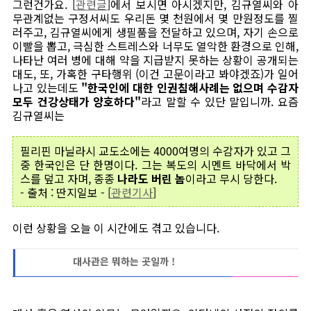
그런건가요. [
관련글
]에서 보시면 아시겠지만, 김규열씨와 아
무관계없는 구정서씨도 우리돈 몇 천원에서 몇 만원정도를 찔
러주고, 김규열씨에게 생필품을 전달하고 있으며, 자기 손으로
이빨을 뽑고, 극심한 스트레스와 너무도 열악한 환경으로 인해,
나타난 여러 병에 대해 약을 지급받지 못하는 상황이 공개되는
대도, 또, 가혹한 구타행위 (이건 고문이라고 봐야겠죠)가 일어
나고 있는데도
"한국인에 대한 인권침해사례는 없으며 수감자
모두 건강상태가 양호하다"
라고 말할 수 있단 말입니까. 요즘
김규열씨는
필리핀 마닐라시 교도소에는 4000여명의 수감자가 있고 그
중 한국인은 단 한명이다. 그는 복도의 시멘트 바닥에서 박
스를 덮고 자며, 종종
나라도 버린 놈
이라고 무시 당한다.
- 출처 : 딴지일보 - [
관련기사
]
이런 상황을 오늘 이 시간에도 겪고 있습니다.
대사관은 뭐하는 곳일까 !