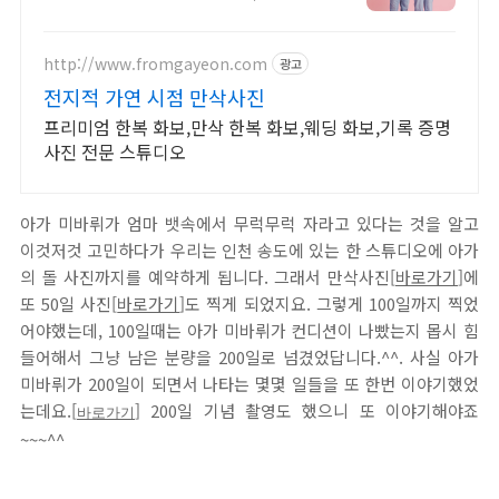
원이 촬영셋팅 해드려요
http://www.fromgayeon.com
광고
전지적 가연 시점 만삭사진
프리미엄 한복 화보,만삭 한복 화보,웨딩 화보,기록 증명
사진 전문 스튜디오
아가 미바뤼가 엄마 뱃속에서 무럭무럭 자라고 있다는 것을 알고
이것저것 고민하다가 우리는 인천 송도에 있는 한 스튜디오에 아가
의 돌 사진까지를 예약하게 됩니다. 그래서 만삭사진[
바로가기
]에
또 50일 사진[
바로가기
]도 찍게 되었지요. 그렇게 100일까지 찍었
어야했는데, 100일때는 아가 미바뤼가 컨디션이 나빴는지 몹시 힘
들어해서 그냥 남은 분량을 200일로 넘겼었답니다.^^. 사실 아가
미바뤼가 200일이 되면서 나타는 몇몇 일들을 또 한번 이야기했었
는데요.[
] 200일 기념 촬영도 했으니 또 이야기해야죠
바로가기
~~~^^