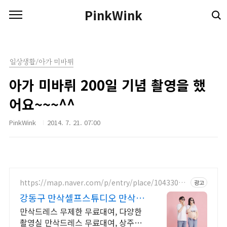
본문 바로가기
PinkWink
일상생활/아가 미바뤼
아가 미바뤼 200일 기념 촬영을 했
어요~~~^^
PinkWink
2014. 7. 21. 07:00
https://map.naver.com/p/entry/place/10433056
광고
06
강동구 만삭셀프스튜디오 만삭셀
프촬영
만삭드레스 무제한 무료대여, 다양한
촬영실 만삭드레스 무료대여, 상주직