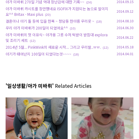
아가 미바뤼 270일 기념 역대 장난감에 대한 기록~~
2014.09.15
(24)
아가 미바뤼 카시트를 장만했네요 ISOFIX가 지원되는 놈으로 말이지
2014.09.12
요^^ Britax - Maxi plus
(20)
결혼이나 아기 돌 등에 입을 한복 ~ 청담동 한아름 우리옷 ~
2014.08.10
(18)
우리 아가 미바뤼가 200일이 되었어요^^
2014.06.30
(10)
아가 미바뤼의 첫 이유식~ 아가용 그릇 수저 턱받이 받침대 explora
2014.06.22
및 조리기 세트
(12)
2014년 5월... PinkWink의 새로운 시작... 그리고 우리딸..ㅠㅠ.
2014.05.18
(12)
아기가 태어난지 100일이 되었다는것~~~~
2014.04.01
(18)
'일상생활/아가 미바뤼'
Related Articles