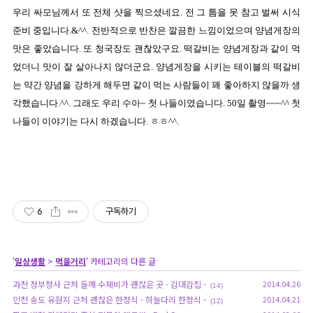
우리 싸모님께서 또 전체 샷을 찍으셨네요. 전 그 틈을 못 참고 벌써 시식
준비 중입니다.&^^. 전반적으로 반찬은 깔끔한 느낌이었으며 양념게장의
맛은 좋았습니다. 또 청국장도 괜찮았구요. 떡갈비는 양념게장과 같이 먹
었더니 맛이 잘 살아나지 않더군요. 양념게장을 시키는 테이블의 떡갈비
는 약간 양념을 강하게 해두면 같이 먹는 사람들이 꽤 좋아하지 않을까 생
각했습니다.^^. 그래도 우리 수아~ 첫 나들이였습니다. 50일 촬영~~~^^ 첫
나들이 이야기는 다시 하겠습니다. ㅎㅎ^^.
6
구독하기
'
일상생활
>
먹을거리
' 카테고리의 다른 글
과천 정부청사 근처 들깨 수제비가 괜찮은 곳 - 김대감집 -
2014.04.26
(14)
인천 송도 유원지 근처 괜찮은 한정식 - 하늘다리 한정식 -
2014.04.21
(12)