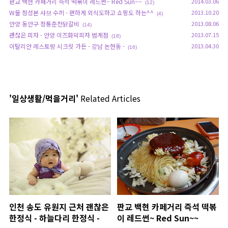
판교 백현 카페거리 즉석 떡볶이 레드썬~ Red Sun~~
2014.03.06
(12)
W몰 정성본 샤브 수끼 - 편하게 외식도하고 쇼핑도 하는^^
2013.10.20
(4)
안양 동안구 정통춘천닭갈비
2013.08.06
(14)
괜찮은 피자 - 안양 이즈화덕피자 범계점
2013.07.15
(18)
이탈리안 레스토랑 시크릿 가든 - 강남 논현동 -
2013.04.30
(16)
'일상생활/먹을거리'
Related Articles
인천 송도 유원지 근처 괜찮은
판교 백현 카페거리 즉석 떡볶
한정식 - 하늘다리 한정식 -
이 레드썬~ Red Sun~~