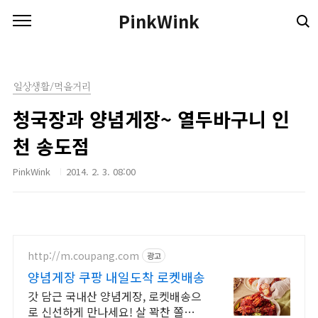
본문 바로가기
PinkWink
일상생활/먹을거리
청국장과 양념게장~ 열두바구니 인
천 송도점
PinkWink
2014. 2. 3. 08:00
http://m.coupang.com
광고
양념게장 쿠팡 내일도착 로켓배송
갓 담근 국내산 양념게장, 로켓배송으
로 신선하게 만나세요! 살 꽉찬 쫄깃한