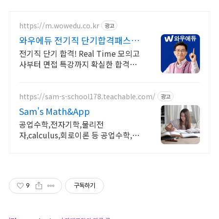
https://m.wowedu.co.kr
광고
와우에듀 전기직 단기합격패스 핵
심요약 필기노트 무료제공
전기직 단기 합격! Real Time 모의고
사부터 면접 특강까지 확실한 합격로
드맵
https://sam-s-school178.teachable.com/
광고
Sam's Math&App
공업수학,전자기학,물리전
자,calculus,회로이론 등 공업수학,전
자기학,회로이론,물리전자,반도체공
학,Calulus모두 합니다
9
구독하기