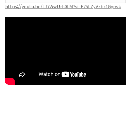
https://youtu.be/LJ7WwUrh0LM?si=E75LZyVzbx1Gyrwk