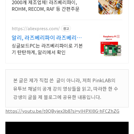
무료배송,당일발송
2000개 제조업체! 라즈베리파이,
ROHM, RECOM, RAF 등 간편주문
https://aliexpress.com/
광고
알리, 라즈베리파이 라즈베리파
이 알리익스프레스
싱글보드PC는 라즈베리파이로 기본
기 탄탄하게, 알리에서 확인
본 글은 제가 직접 쓴 글이 아니라, 저희 PinkLAB의
유투브 채널의 공개 강의 영상들을 읽고, 따라한 한 수
강생의 글을 제 블로그에 공유한 내용입니다.
https://youtu.be/t0QByjex3b8?si=yIHPXI0G-hFCZhZG