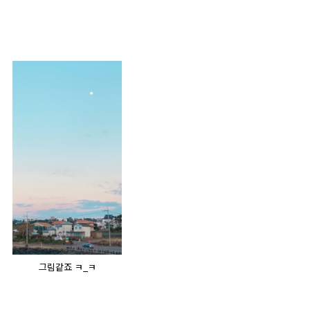
그림같죠 ㅋ_ㅋ