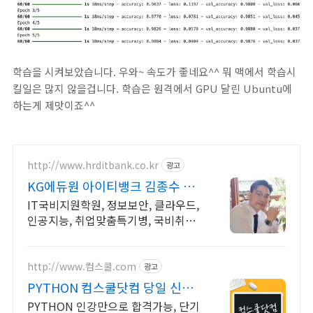
학습을 시켜보았습니다. 우와~ 속도가 좋네요^^ 뭐 맥에서 학습시
킬일은 많지 않을겁니다. 학습은 원격에서 GPU 달린 Ubuntu에
하는게 제맛이죠^^
http://www.hrditbank.co.kr
광고
KG에듀원 아이티뱅크 김종수 27
년경력전문가 IT취업상담
IT국비지원학원, 정보보안, 클라우드,
인공지능, 취업맞춤특기병, 국비취업
교육.
http://www.컴스쿨.com
광고
PYTHON 컴스쿨닷컴 당일 신청
&결제시 기프티콘!
PYTHON 인강만으로 합격가능, 단기