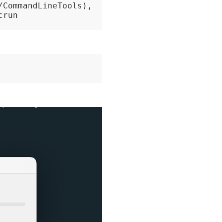
CommandLineTools), 
crun