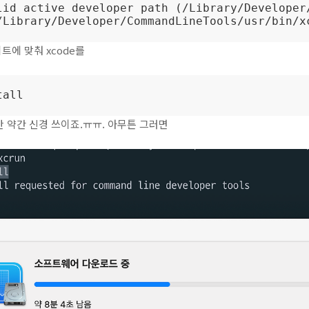
lid active developer path (/Library/Developer/
/Library/Developer/CommandLineTools/usr/bin/x
트에 맞춰 xcode를
tall
 약간 신경 쓰이죠.ㅠㅠ. 아무튼 그러면