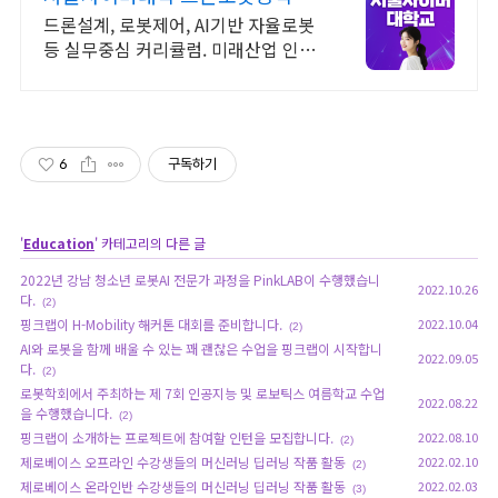
2026 가을학기 신편입생
드론설계, 로봇제어, AI기반 자율로봇
등 실무중심 커리큘럼. 미래산업 인재
로성장 장학금 지급 1위, 학사 석사 박
사 온라인복수학위까지
6
구독하기
'
Education
' 카테고리의 다른 글
2022년 강남 청소년 로봇AI 전문가 과정을 PinkLAB이 수행했습니
2022.10.26
다.
(2)
핑크랩이 H-Mobility 해커톤 대회를 준비합니다.
2022.10.04
(2)
AI와 로봇을 함께 배울 수 있는 꽤 괜찮은 수업을 핑크랩이 시작합니
2022.09.05
다.
(2)
로봇학회에서 주최하는 제 7회 인공지능 및 로보틱스 여름학교 수업
2022.08.22
을 수행했습니다.
(2)
핑크랩이 소개하는 프로젝트에 참여할 인턴을 모집합니다.
2022.08.10
(2)
제로베이스 오프라인 수강생들의 머신러닝 딥러닝 작품 활동
2022.02.10
(2)
제로베이스 온라인반 수강생들의 머신러닝 딥러닝 작품 활동
2022.02.03
(3)