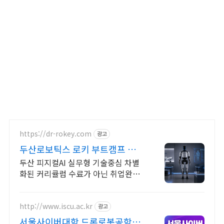
https://dr-rokey.com
광고
두산로보틱스 로키 부트캠프 두
산/미국 기업 인턴쉽
두산 피지컬AI 실무형 기술중심 차별
화된 커리큘럼 수료가 아닌 취업완성!
ROS 지능형 로봇 개발을 위한 ROS
프로그램부터 컴퓨터비전까지!
http://www.iscu.ac.kr
광고
서울사이버대학 드론로봇공학과