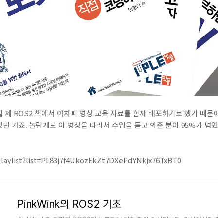
 제 ROS2 책에서 어차피 영상 교육 자료를 함께 배포하기로 했기 때문에
던 거죠. 놀랍게도 이 영상을 따라서 수업을 듣고 와준 분이 95%가 넘
laylist?list=PL83j7f4UkozEkZt7DXePdYNkjx76TxBT0
PinkWink의 ROS2 기초