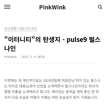
본문 바로가기
PinkWink
일상생활/가볼거리.한국
"이터니티"의 탄생지 - pulse9 펄스
나인
PinkWink
2022. 5. 4. 08:00
이번에는 저 개인적으로는 2019년말에 처음만난 적이 있는 펄스나
인 박지은 대표님과의 인연을 소개하면서 펄스나인이라는 회사의
몇몇 작품을 소개하려고 합니다. 재미있는 영역을 개척 중인 한 회
사의 다음 모습은 어떨지 미래는 어떤 모습일지 많이 기대됩니다.