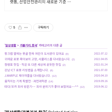
랫폼, 산업안전관리의 새로운 기준 퍼
스
5
구독하기
'
일상생활
>
가볼거리.한국
' 카테고리의 다른 글
핑크랩 옆에는 못골 한옥 어린이 도서관이 있어요
2022.07.12
(0)
귀여운 로봇 파이보의 고향, 서큘러스를 다녀왔습니다.
2022.04.05
(2)
청령포 찻집 - 작은 또 다른 세상에 온듯한 찻집
2022.01.24
(2)
강남 ICT 로봇 리빙랩을 소개합니다.
2021.07.03
(6)
J.MARPLE 제이마플을 다녀왔습니다.
2020.04.10
(12)
움직이는 기계 특별전 - 과천과학관
2019.09.16
(14)
타다/쏘카 회사 방문기~~ 회사 분위기가 좋아 보였어요~~^^
2019.06.12
(12)
'일상생활/가볼거리.한국'
Related Articles