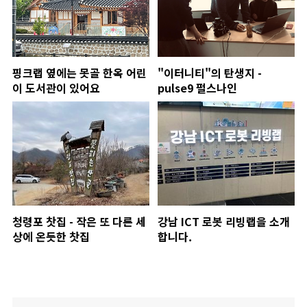
핑크랩 옆에는 못골 한옥 어린
"이터니티"의 탄생지 -
이 도서관이 있어요
pulse9 펄스나인
청령포 찻집 - 작은 또 다른 세
강남 ICT 로봇 리빙랩을 소개
상에 온듯한 찻집
합니다.