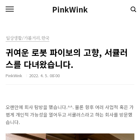
본문 바로가기
PinkWink
일상생활/가볼거리.한국
귀여운 로봇 파이보의 고향, 서큘러
스를 다녀왔습니다.
PinkWink
2022. 4. 5. 08:00
오랜만에 회사 탐방을 했습니다.^^. 물론 향후 여러 사업적 혹은 가
볍게 개인적 가능성을 열어두고 서큘러스라고 하는 회사를 방문했
습니다.