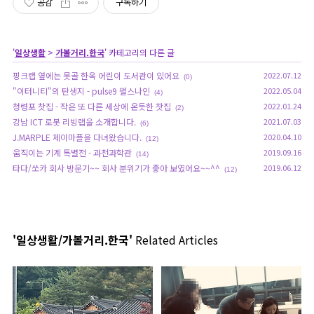
공감
구독하기
'
일상생활
>
가볼거리.한국
' 카테고리의 다른 글
핑크랩 옆에는 못골 한옥 어린이 도서관이 있어요
2022.07.12
(0)
"이터니티"의 탄생지 - pulse9 펄스나인
2022.05.04
(4)
청령포 찻집 - 작은 또 다른 세상에 온듯한 찻집
2022.01.24
(2)
강남 ICT 로봇 리빙랩을 소개합니다.
2021.07.03
(6)
J.MARPLE 제이마플을 다녀왔습니다.
2020.04.10
(12)
움직이는 기계 특별전 - 과천과학관
2019.09.16
(14)
타다/쏘카 회사 방문기~~ 회사 분위기가 좋아 보였어요~~^^
2019.06.12
(12)
'일상생활/가볼거리.한국'
Related Articles