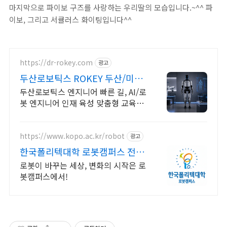
마지막으로 파이보 구즈를 사랑하는 우리딸의 모습입니다.~^^ 파
이보, 그리고 서큘러스 화이팅입니다^^
https://dr-rokey.com
광고
두산로보틱스 ROKEY 두산/미국
기업 인턴쉽
두산로보틱스 엔지니어 빠른 길, AI/로
봇 엔지니어 인재 육성 맞춤형 교육!
지능형 로봇 개발을 위한 ROS 프로그
램부터 컴퓨터비전까지!
https://www.kopo.ac.kr/robot
광고
한국폴리텍대학 로봇캠퍼스 전국
유일의 로봇특성화 대학
로봇이 바꾸는 세상, 변화의 시작은 로
봇캠퍼스에서!