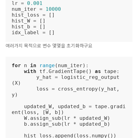
lr = 
0.001
num_iter = 
10000
hist_loss = []

hist_W = []

hist_b = []

idx_label = []
여러가지 목적으로 변수 몇몇을 초기화하구요
for
 n 
in
range
(num_iter):

with
 tf.GradientTape() 
as
 tape:

        y_hat = logistic_reg_output
(X)  

        loss = cross_entropy(y_hat, 
y)

    updated_W, updated_b = tape.gradi
ent(loss, [W, b])

    W.assign_sub(lr * updated_W)

    b.assign_sub(lr * updated_b)

    hist_loss.append(loss.numpy())
