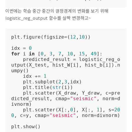
이번에는 학습 중간 중간의 결정경계의 변화를 보기 위해
logistic_reg_output 함수를 살짝 변경하고~
plt.figure(figsize=(
12
,
10
))

idx = 
0
for
 i 
in
 [
0
, 
3
, 
7
, 
10
, 
15
, 
49
]:

    predicted_result = logistic_reg_o
utput(X_test, hist_W[i], hist_b[i]).n
umpy()

    idx += 
1
    plt.subplot(
2
,
3
,idx)

    plt.title(
str
(i))

    plt.scatter(X_draw, Y_draw, c=pre
dicted_result, cmap=
"seismic"
, norm=d
ivnorm)

    plt.scatter(X[:,
0
], X[:, 
1
], s=
20
0
, c=y, cmap=
"seismic"
, norm=divnorm)

plt.show()