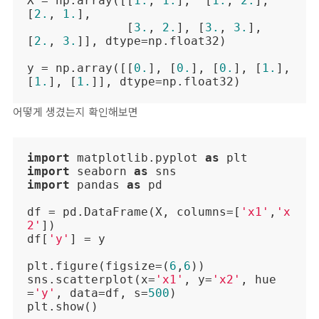
X = np.array([[
1.
, 
1.
],  [
1.
, 
2.
], 
[
2.
, 
1.
], 

              [
3.
, 
2.
], [
3.
, 
3.
], 
[
2.
, 
3.
]], dtype=np.float32)

y = np.array([[
0.
], [
0.
], [
0.
], [
1.
], 
[
1.
], [
1.
]], dtype=np.float32)
어떻게 생겼는지 확인해보면
import
 matplotlib.pyplot 
as
import
 seaborn 
as
import
 pandas 
as
 pd

df = pd.DataFrame(X, columns=[
'x1'
,
'x
2'
])

df[
'y'
] = y

plt.figure(figsize=(
6
,
6
))

sns.scatterplot(x=
'x1'
, y=
'x2'
, hue
=
'y'
, data=df, s=
500
)

plt.show()