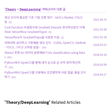
'
Theory
>
DeepLearning
' 카테고리의 다른 글
영상 인식에 필요한 기초 기법 간편 정리 - ArUCo Marker, YOLO
2023.06.19
등
(3)
Cost Function 비용함수와 Gradient Descent 경사하강법의 이해
2022.03.08
(feat. tensorflow GradientTape)
(5)
Tensorflow의 GradientTape을 이용한 미분
2022.02.18
(2)
어찌어찌 설치하고 구동해본 영상 인식 - CUDA, OpenCV, darknet
2018.05.23
- YOLO, 그리고 고마운 분들~
(30)
[Keras] 붓꽃 Iris 데이터 분류해보기 Iris classification using Kera
2018.05.18
s
(30)
Python에서 OpenCV를 통해 내가 손으로 쓴 숫자 영역 확인하
2018.05.08
기
(42)
Python에서 OpenCV를 이용해서 초간편하게 사람 얼굴, 몸을 인식
2018.04.27
하기
(42)
'Theory/DeepLearning'
Related Articles