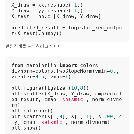
X_draw = xx.reshape(-
1
,)

Y_draw = yy.reshape(-
1
,)

X_test = np.c_[X_draw, Y_draw]

predicted_result = logistic_reg_outpu
t(X_test).numpy()
결정경계를 확인하려고 합니다.
from
 matplotlib 
import
 colors

divnorm=colors.TwoSlopeNorm(vmin=
0.
, 
vcenter=
0.5
, vmax=
1
)

plt.figure(figsize=(
10
,
8
))

plt.scatter(X_draw, Y_draw, c=predict
ed_result, cmap=
"seismic"
, norm=divno
rm)

plt.colorbar()

plt.scatter(X[:,
0
], X[:, 
1
], s=
200
, c
=y, cmap=
"seismic"
, norm=divnorm)

plt.show()