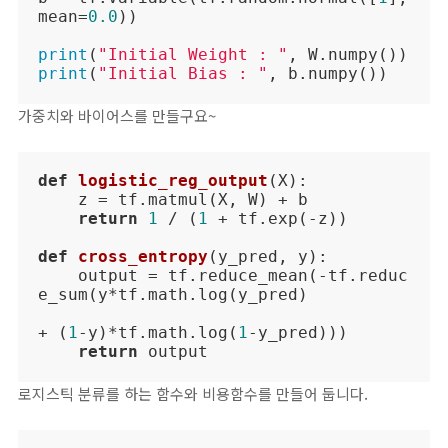
mean=
0.0
))

print
(
"Initial Weight : "
print
(
"Initial Bias : "
, b.numpy())
가중치와 바이어스를 만들구요~
def
logistic_reg_output
(
X
):
    z = tf.matmul(X, W) + b

return
1
 / (
1
 + tf.exp(-z))

def
cross_entropy
(
y_pred, y
):
    output = tf.reduce_mean(-tf.reduc
e_sum(y*tf.math.log(y_pred)

+ (
1
-y)*tf.math.log(
1
-y_pred)))

return
 output
로지스틱 분류를 하는 함수와 비용함수를 만들어 둡니다.