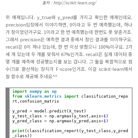
출처 : http://scikit-learn.org/
위 예제입니다. y_true와 y_pred를 가지고 확인한 예제인데요.
precision입장에서 이야기하면, 0이라고 두 번 예측했는데, 하나
가 참이었던거구요. 1이라고 한 번 예측했는데 한번도 못 맞춘거죠.
그래서 precision은 예측한 결과 중에서 참인 결과를 의미하구요.
recall은 0이 하나 있는데, 한 번 이상 맞췄으니 100%이구요. 2가
세 개 있는데 두 개를 맞춰서 67%인거죠. recall은 실제 데이터 중
몇 개를 예측에 성공했는지를 보는 겁니다. 그 둘을 복합적으로 점
수(?)로 환산하는 장치가 F-score인거죠. 이걸 scikit-learn에서
잘 함수로 제공해 주네요^^
import
numpy
as
np
from
sklearn.metrics
import
 classification_repo
rt,confusion_matrix

y_pred 
=
 model
.
predict(X_test)

y_test_class 
=
 np
.
argmax(y_test,axis
=
1
)

y_pred_class 
=
 np
.
argmax(y_pred,axis
=
1
)

print
(classification_report(y_test_class,y_pred