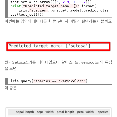
test_set 
=
 np
.
array([[
5
, 
2.9
, 
1
, 
0.2
print
(
"Predicted target name: {}"
.
format(

    iris[
'species'
]
.
unique()[model
.
predict_clas
이번에는 임의의 데이터를 한 번 넣어서 어떻게 판단하는지 볼까요
짠~ Setosa스러운 데이터였으니 말이죠. 또, versicolor의 특성
을 보면
iris
.
query(
"species == 'versicolor'"
이 종은