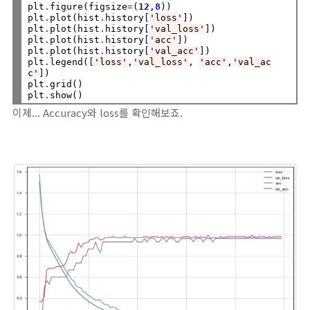
plt
.
figure(figsize
=
(
12
,
8
))

plt
.
plot(hist
.
history[
'loss'
])

plt
.
plot(hist
.
history[
'val_loss'
])

plt
.
plot(hist
.
history[
'acc'
])

plt
.
plot(hist
.
history[
'val_acc'
])

plt
.
legend([
'loss'
,
'val_loss'
, 
'acc'
,
'val_ac
c'
])

plt
.
grid()

plt
.
이제... Accuracy와 loss를 확인해보죠.