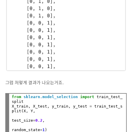
그럼 저렇게 결과가 나오는거죠.
from
sklearn.model_selection
import
 train_test_
split

X_train, X_test, y_train, y_test 
=
 train_test_s
plit(X, Y, 

test_size
=
0.2
, 

random_state
=
1
) 
