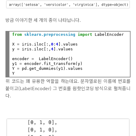
방금 이야기한 세 개의 종이 나타납니다.
from
sklearn.preprocessing
import
 LabelEncoder

X 
=
 iris
.
iloc[:,
0
:
4
]
.
values

y 
=
 iris
.
iloc[:,
4
]
.
values

encoder 
=
  LabelEncoder()

y1 
=
 encoder
.
fit_transform(y)

Y 
=
 pd
.
get_dummies(y1)
.
values

위 코드는 꽤 유용한 역할을 하는데요. 문자열로된 이름에 번호를
붙이고(LabelEncoder) 그 번호를 원핫인코딩 방식으로 펼쳐줍니
다.