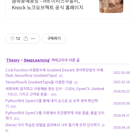
금속공예공방 - iris 이리스주얼리,
Knock 노크오브젝트 공식 홈페이지
12
구독하기
'
Theory
>
DeepLearning
' 카테고리의 다른 글
Cost Function 비용함수와 Gradient Descent 경사하강법의 이해
2022.03.08
(feat. tensorflow GradientTape)
(5)
Tensorflow의 GradientTape을 이용한 미분
2022.02.18
(2)
어찌어찌 설치하고 구동해본 영상 인식 - CUDA, OpenCV, darknet
2018.05.23
- YOLO, 그리고 고마운 분들~
(30)
Python에서 OpenCV를 통해 내가 손으로 쓴 숫자 영역 확인하
2018.05.08
기
(42)
Python에서 OpenCV를 이용해서 초간편하게 사람 얼굴, 몸을 인식
2018.04.27
하기
(42)
[Keras] 이미 학습된 모델을 읽어와서 나의 필기체 숫자 인식하기
(3
2018.04.18
6)