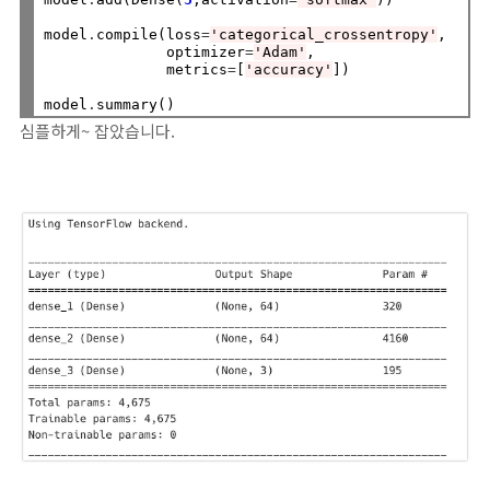
model
.
compile(loss
=
'categorical_crossentropy'
, 

              optimizer
=
'Adam'
, 

              metrics
=
[
'accuracy'
])

model
.
심플하게~ 잡았습니다.