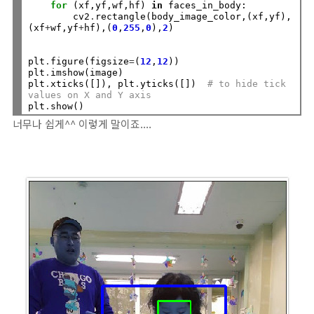
for
 (xf,yf,wf,hf) 
in
 faces_in_body:

        cv2
.
rectangle(body_image_color,(xf,yf),
(xf
+
wf,yf
+
hf),(
0
,
255
,
0
),
2
)

plt
.
figure(figsize
=
(
12
,
12
))

plt
.
imshow(image)

plt
.
xticks([]), plt
.
yticks([])  
# to hide tick 
values on X and Y axis
plt
.
너무나 쉽게^^ 이렇게 말이죠....