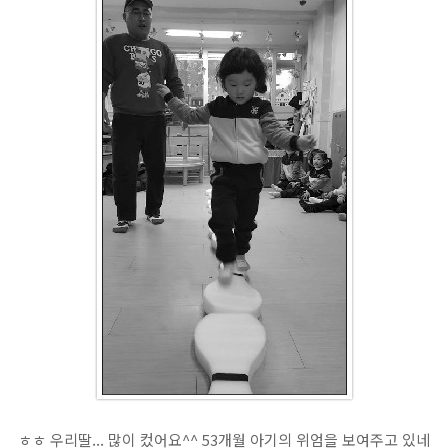
ㅎㅎ 우리딸... 많이 컸어요^^ 53개월 아기의 위엄을 보여주고 있네