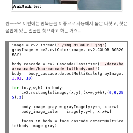
짠~~~^^ 이번에는 반복문을 이중으로 사용해서 몸은 다찾고, 찾은
몸안에 있는 얼굴만 찾으라고 하는 거죠...
image 
=
 cv2
.
imread(
'./img_MiBaRui3.jpg'
)

grayImage 
=
 cv2
.
cvtColor(image, cv2
.
COLOR_BGR2G
RAY)

body_cascade 
=
 cv2
.
CascadeClassifier(
'./data/ha
arcascades/haarcascade_fullbody.xml'
)

body 
=
 body_cascade
.
detectMultiScale(grayImage, 
1.01
, 
10
)

for
 (x,y,w,h) 
in
 body:

    cv2
.
rectangle(image,(x,y),(x
+
w,y
+
h),(
0
,
0
,
25
5
),
3
)

    body_image_gray 
=
 grayImage[y:y
+
h, x:x
+
w]

    body_image_color 
=
 image[y:y
+
h, x:x
+
w]

    faces_in_body 
=
 face_cascade
.
detectMultiSca
le(body_image_gray)
