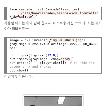
face_cascade 
=
 cv2
.
CascadeClassifier(

'./data/haarcascades/haarcascade_frontalfac
e_default.xml'
사용할 아이는 위와 같이 합니다. 테스트용 사진.ㅠㅠ. 뭐 저는 저희
아가 미바뤼죠^^
image 
=
 cv2
.
imread(
'./img_MiBaRui3.jpg'
)

grayImage 
=
 cv2
.
cvtColor(image, cv2
.
COLOR_BGR2G
RAY)

plt
.
figure(figsize
=
(
12
,
8
))

plt
.
imshow(grayImage, cmap
=
'gray'
)

plt
.
xticks([]), plt
.
yticks([])  
# to hide tick 
values on X and Y axis
plt
.
이렇게 읽어봅니다.