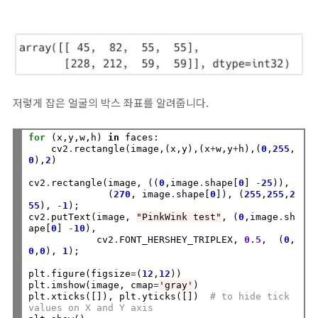
저렇게 잡은 얼굴의 박스 좌표를 알려줍니다.
for
 (x,y,w,h) 
in
 faces:

    cv2
.
rectangle(image,(x,y),(x
+
w,y
+
h),(
0
,
255
,
0
),
2
)

cv2
.
rectangle(image, ((
0
,image
.
shape[
0
] 
-
25
)), 

              (
270
, image
.
shape[
0
]), (
255
,
255
,
2
55
), 
-
1
);

cv2
.
putText(image, 
"PinkWink test"
, (
0
,image
.
sh
ape[
0
] 
-
10
), 

            cv2
.
FONT_HERSHEY_TRIPLEX, 
0.5
,  (
0
,
0
,
0
), 
1
);

plt
.
figure(figsize
=
(
12
,
12
))

plt
.
imshow(image, cmap
=
'gray'
)

plt
.
xticks([]), plt
.
yticks([])  
# to hide tick 
values on X and Y axis