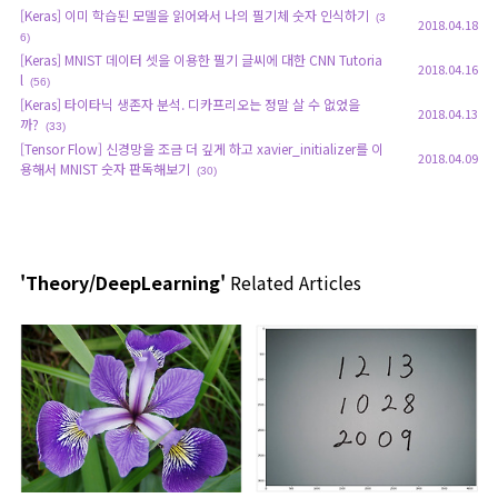
[Keras] 이미 학습된 모델을 읽어와서 나의 필기체 숫자 인식하기
(3
2018.04.18
6)
[Keras] MNIST 데이터 셋을 이용한 필기 글씨에 대한 CNN Tutoria
2018.04.16
l
(56)
[Keras] 타이타닉 생존자 분석. 디카프리오는 정말 살 수 없었을
2018.04.13
까?
(33)
[Tensor Flow] 신경망을 조금 더 깊게 하고 xavier_initializer를 이
2018.04.09
용해서 MNIST 숫자 판독해보기
(30)
'Theory/DeepLearning'
Related Articles