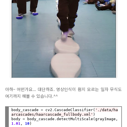
아하~ 어떤가요... 대단하죠. 영상인식이 뭔지 모르는 일자 무식도
여기까지 해볼 수 있습니다.^^
body_cascade 
=
 cv2
.
CascadeClassifier(
'./data/ha
arcascades/haarcascade_fullbody.xml'
)

body 
=
 body_cascade
.
detectMultiScale(grayImage, 
1.01
, 
10
)
