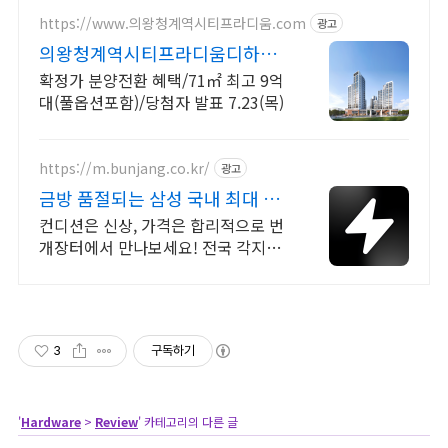
https://www.의왕청계역시티프라디움.com
광고
의왕청계역시티프라디움디하모
니
확정가 분양전환 혜택/71㎡ 최고 9억
대(풀옵션포함)/당첨자 발표 7.23(목)
https://m.bunjang.co.kr/
광고
금방 품절되는 삼성 국내 최대 브
랜드 중고거래
컨디션은 신상, 가격은 합리적으로 번
개장터에서 만나보세요! 전국 각지에
서 올라오는 전국구 최다 상품 매일
10만 개 이상의 신규 상품 업로드
3
구독하기
'
Hardware
>
Review
' 카테고리의 다른 글