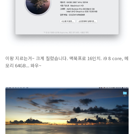
이왕 지르는거~ 크게 질렀습니다. 맥북프로 16인치. i9 8 core, 메
모리 64GB... 와우~