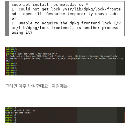
sudo apt install ros-melodic-cv-*

E: Could not get lock /var/lib/dpkg/lock-fronte
nd - open 
(
11: Resource temporarily unavailabl
e
)
E: Unable to acquire the dpkg frontend lock 
(
/v
ar/lib/dpkg/lock-frontend
)
, is another process 
그러면 아주 난감한데요~ 이럴때는