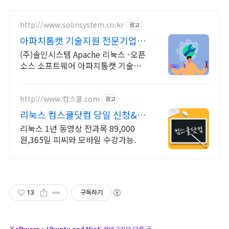
http://www.solinsystem.co.kr
광고
아파치톰캣 기술지원 전문기업
20년이상 기술지원 노하우
(주)솔인시스템 Apache 리눅스 -오픈
소스 소프트웨어 아파치톰캣 기술지
원
http://www.컴스쿨.com
광고
리눅스 컴스쿨닷컴 당일 신청&결
제시 기프티콘!
리눅스 1년 동영상 전과목 89,000
원,365일 피씨와 모바일 수강가능.
13
구독하기
'
Software
>
Ubuntu and Mint
' 카테고리의 다른 글