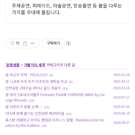
주제공연, 퍼레이드, 마술공연, 방송출연 등 불을 다루는
가치를 무대에 올립니다.
11
구독하기
'
문화생활
>
가볼거리.세계
' 카테고리의 다른 글
괌 최고의 피자 - PIEOLOGY
2023.01.18
(4)
괌 니코와 두짓 비치 리조트의 세탁실 비교
2023.01.11
(0)
인천공항 2터미널 마티나 골드 라운지
2020.01.16
(18)
괌 마이크로네시아몰의 Funtastic Park와 키네틱아트 MIMO by Ge
2019.07.17
orge Rhoads
(18)
괌 아웃리거 호텔 소개~~
2019.07.05
(12)
아이와 함께 즐기는 인천공항 제2터미널
2019.06.19
(14)
휴스턴 저렴하고 위치도 괜찮은 비지니스 호텔 - Residence Inn Ho
2018.09.27
uston by the Galleria
(16)