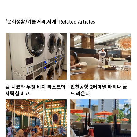
'문화생활/가볼거리.세계'
Related Articles
괌 니코와 두짓 비치 리조트의
인천공항 2터미널 마티나 골
세탁실 비교
드 라운지