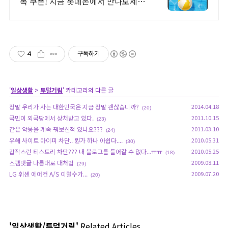
복 쿠폰! 지금 롯데온에서 만나보세
요!
4
구독하기
'
일상생활
>
투덜거림
' 카테고리의 다른 글
정말 우리가 사는 대한민국은 지금 정말 괜찮습니까?
2014.04.18
(20)
국민이 외국땅에서 상처받고 있다.
2011.10.15
(23)
같은 악몽을 계속 꿔보신적 있나요???
2011.03.10
(24)
유해 사이트 아이피 차단.. 뭔가 하나 아쉽다....
2010.05.31
(30)
갑작스런 티스토리 차단??? 내 블로그를 들어갈 수 없다...ㅠㅠ
2010.05.25
(18)
스팸댓글 나름대로 대처법
2009.08.11
(29)
LG 휘센 에어컨 A/S 이럴수가...
2009.07.20
(20)
'일상생활/투덜거림'
Related Articles