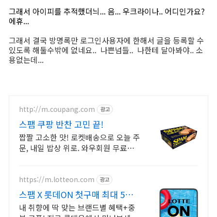
그래서 아이피를 추적했더늬... 음... 우크라이나.. 어디인가요?
에휴...
그래서 결국 방명록만 로그인사용자에 한해서 글을 등록할 수
있도록 해둘수밖에 없네요.. 나쁜넘들.. 나한테 달아봐야.. 소
용없는데...
http://m.coupang.com
광고
스팸 쿠팡 반찬 고민 끝!
짭짤 고소한 맛! 로켓배송으로 오늘 주
문, 내일 밥상 위로. 와우회원 무료배
송, 30일 안심 반품. 든든한 캔햄은 쿠
팡에서!
https://m.lotteon.com
광고
스팸 X 롯데ON 첫구매 최대 5천
원 혜택!
내 취향에 딱 맞는 브랜드별 혜택+중