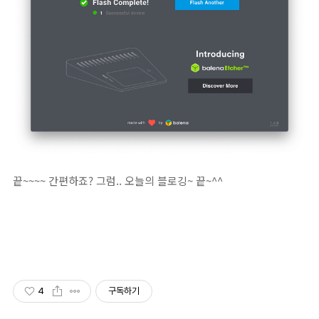
끝~~~~ 간편하죠? 그럼.. 오늘의 블로깅~ 끝~^^
4
구독하기