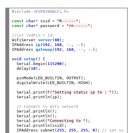
#include <ESP8266WiFi.h>
const
char
*
 ssid 
=
"R------"
const
char
*
 password 
=
"rn------"
;

//int ledPin = 14;
WiFiServer 
server
(
80
);

IPAddress 
ip
(
192
, 
168
, 
--
, 
--
); 

IPAddress 
gateway
(
192
, 
168
, 
--
, 
--
); 

void
setup
() {

  Serial.begin(
115200
);

  delay(
10
);

  pinMode(LED_BUILTIN, OUTPUT);

  digitalWrite(LED_BUILTIN, HIGH);

  Serial.print(F(
"Setting static ip to : "
));

  Serial.println(ip);

// Connect to WiFi network
  Serial.println();

  Serial.println();

  Serial.print(
"Connecting to "
);

  Serial.println(ssid);

  IPAddress subnet(
255
, 
255
, 
255
, 
0
); 
// set su