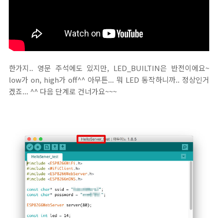
한가지.. 영문 주석에도 있지만, LED_BUILTIN은 반전이에요~
low가 on, high가 off^^ 아무튼... 뭐 LED 동작하니까.. 정상인거
겠죠... ^^ 다음 단계로 건너가요~~~