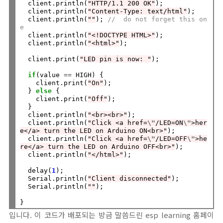
  client.println(
"HTTP/1.1 200 OK"
);

  client.println(
"Content-Type: text/html"
);

  client.println(
""
); 
//  do not forget this on
e
  client.println(
"<!DOCTYPE HTML>"
);

  client.println(
"<html>"
);

  client.print(
"LED pin is now: "
);

if
(value 
==
 HIGH) {

    client.print(
"On"
);  

  } 
else
 {

    client.print(
"Off"
);

  }

  client.println(
"<br><br>"
);

  client.println(
"Click <a href=
\"
/LED=ON
\"
>her
e</a> turn the LED on Arduino ON<br>"
);

  client.println(
"Click <a href=
\"
/LED=OFF
\"
>he
re</a> turn the LED on Arduino OFF<br>"
);

  client.println(
"</html>"
);

  delay(
1
);

  Serial.println(
"Client disconnected"
);

  Serial.println(
""
);

입니다. 이 코드가 배포되는 방금 말씀드린 esp learning 홈페이