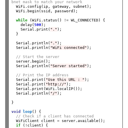
bnet mask to match your network
  WiFi.config(ip, gateway, subnet); 

  WiFi.begin(ssid, password);

while
 (WiFi.status() 
!=
 WL_CONNECTED) {

    delay(
500
);

    Serial.print(
"."
);

  }

  Serial.println(
"."
);

  Serial.println(
"WiFi connected"
);

// Start the server
  server.begin();

  Serial.println(
"Server started"
);

// Print the IP address
  Serial.print(
"Use this URL : "
);

  Serial.print(
"http://"
);

  Serial.print(WiFi.localIP());

  Serial.println(
"/"
);

}

void
loop
() {

// Check if a client has connected
  WiFiClient client 
=
 server.available();

if
 (
!
client) {
