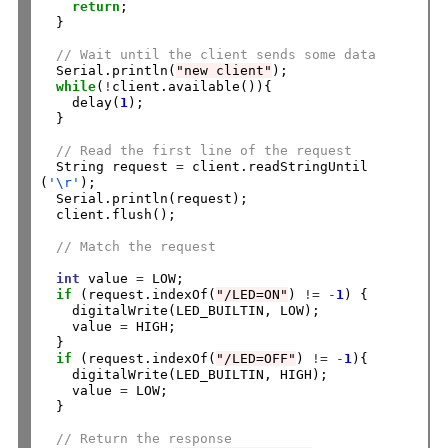
return
;

  }

// Wait until the client sends some data
  Serial.println(
"new client"
);

while
(
!
client.available()){

    delay(
1
);

  }

// Read the first line of the request
  String request 
=
 client.readStringUntil
(
'\r'
);

  Serial.println(request);

  client.flush();

// Match the request
int
 value 
=
 LOW;

if
 (request.indexOf(
"/LED=ON"
) 
!=
-
1
) {

    digitalWrite(LED_BUILTIN, LOW);

    value 
=
 HIGH;

  } 

if
 (request.indexOf(
"/LED=OFF"
) 
!=
-
1
){

    digitalWrite(LED_BUILTIN, HIGH);

    value 
=
 LOW;

  }

// Return the response