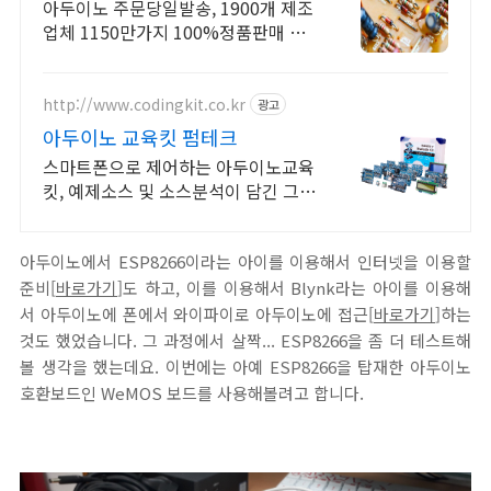
만원이상 무료배송,당일발송
아두이노 주문당일발송, 1900개 제조
업체 1150만가지 100%정품판매 초
특가!
http://www.codingkit.co.kr
광고
아두이노 교육킷 펌테크
스마트폰으로 제어하는 아두이노교육
킷, 예제소스 및 소스분석이 담긴 그림
위주 메뉴얼
아두이노에서 ESP8266이라는 아이를 이용해서 인터넷을 이용할
준비[
바로가기
]도 하고, 이를 이용해서 Blynk라는 아이를 이용해
서 아두이노에 폰에서 와이파이로 아두이노에 접근[
바로가기
]하는
것도 했었습니다. 그 과정에서 살짝... ESP8266을 좀 더 테스트해
볼 생각을 했는데요. 이번에는 아예 ESP8266을 탑재한 아두이노
호환보드인 WeMOS 보드를 사용해볼려고 합니다.