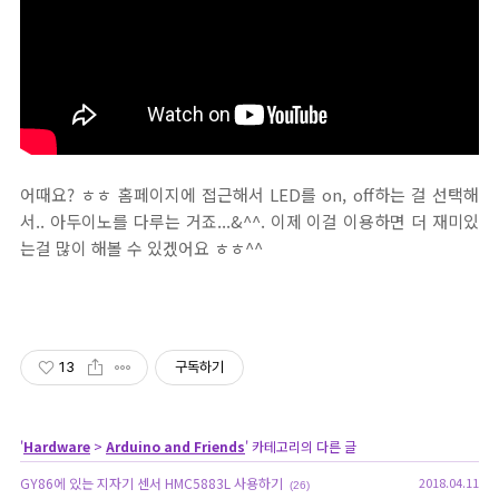
어때요? ㅎㅎ 홈페이지에 접근해서 LED를 on, off하는 걸 선택해
서.. 아두이노를 다루는 거죠...&^^. 이제 이걸 이용하면 더 재미있
는걸 많이 해볼 수 있겠어요 ㅎㅎ^^
13
구독하기
'
Hardware
>
Arduino and Friends
' 카테고리의 다른 글
GY86에 있는 지자기 센서 HMC5883L 사용하기
2018.04.11
(26)