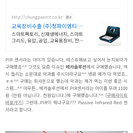
위주 메뉴얼
http://chungpaemt.co.kr
광고
교육장비수출 (주)청파이엠티 교
육장비 잘 만드는 업체
스마트팩토리, 신재생에너지, 스마트
그리드, 유압, 공압, 교육용장비, 전기
시퀀스
PIR 센서라는 아이가 있습니다. 테스트해보고 싶어서 눈치보다가
구매했죠^^ 그것도 요즘 이슈인
메카솔루션
에서 구매했습니다. 역
시 들리는 소문대로 약과를 주시더라구요^^ 냉큼 제가 다 먹었죠..
ㅎㅎ^^ 구매는 회사돈으로 했는데 약과는 제가 먹는 이런 좋은 시
스템...^^ 아무튼.. 메카솔루션에서 PIR센서라는 아이를 무려 1100
원 (만원 아닙니다. 천원입니다.)에 구매했습니다.^^ [
구매사이트
바로가기
] 그런데..PIR이 뭐냐구요??? Passive Infrared Red 센
서라고 합니다.