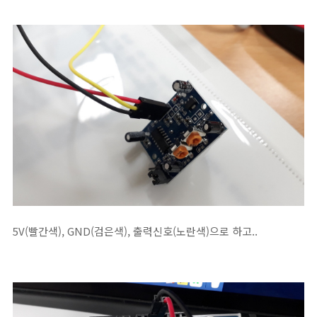
5V(빨간색), GND(검은색), 출력신호(노란색)으로 하고..