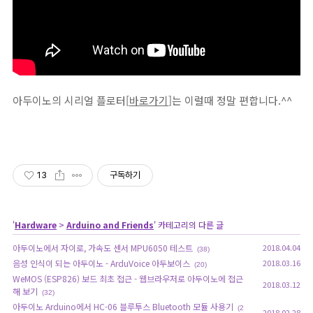
아두이노의 시리얼 플로터[
바로가기
]는 이럴때 정말 편합니다.^^
13
구독하기
'
Hardware
>
Arduino and Friends
' 카테고리의 다른 글
아두이노에서 자이로, 가속도 센서 MPU6050 테스트
2018.04.04
(38)
음성 인식이 되는 아두이노 - ArduVoice 아두보이스
2018.03.16
(20)
WeMOS (ESP826) 보드 최초 접근 - 웹브라우저로 아두이노에 접근
2018.03.12
해 보기
(32)
아두이노 Arduino에서 HC-06 블루투스 Bluetooth 모듈 사용기
(2
2018.02.28