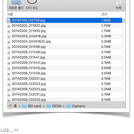
....^^