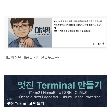
네.. 엄청난 내공을 지니셨을듯... ^^