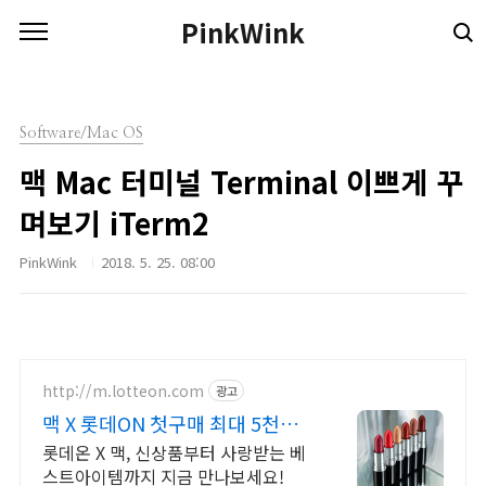
본문 바로가기
PinkWink
Software/Mac OS
맥 Mac 터미널 Terminal 이쁘게 꾸
며보기 iTerm2
PinkWink
2018. 5. 25. 08:00
http://m.lotteon.com
광고
맥 X 롯데ON 첫구매 최대 5천원
혜택!
롯데온 X 맥, 신상품부터 사랑받는 베
스트아이템까지 지금 만나보세요!