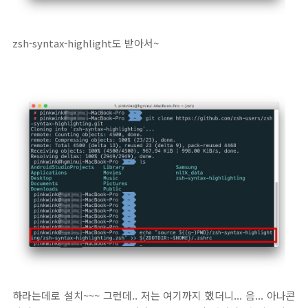
zsh-syntax-highlight도 받아서~
하라는데로 설치~~~ 그런데.. 저는 여기까지 했더니... 음... 아나콘