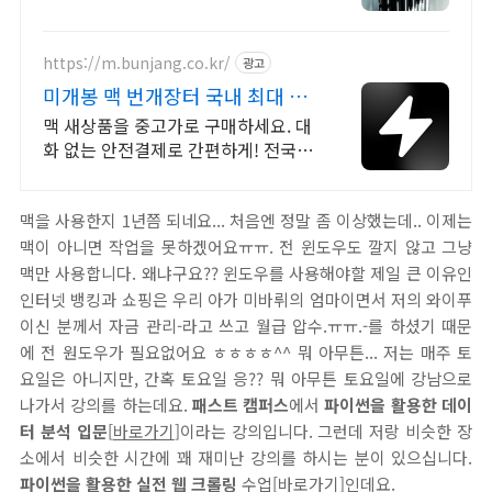
https://m.bunjang.co.kr/
광고
미개봉 맥 번개장터 국내 최대 브
랜드 중고거래
맥 새상품을 중고가로 구매하세요. 대
화 없는 안전결제로 간편하게! 전국 각
지에서 올라오는 전국구 최다 상품 매
일 10만 개 이상의 신규 상품 업로드
맥을 사용한지 1년쯤 되네요... 처음엔 정말 좀 이상했는데.. 이제는
맥이 아니면 작업을 못하겠어요ㅠㅠ. 전 윈도우도 깔지 않고 그냥
맥만 사용합니다. 왜냐구요?? 윈도우를 사용해야할 제일 큰 이유인
인터넷 뱅킹과 쇼핑은 우리 아가 미바뤼의 엄마이면서 저의 와이푸
이신 분께서 자금 관리-라고 쓰고 월급 압수.ㅠㅠ.-를 하셨기 때문
에 전 원도우가 필요없어요 ㅎㅎㅎㅎ^^ 뭐 아무튼... 저는 매주 토
요일은 아니지만, 간혹 토요일 응?? 뭐 아무튼 토요일에 강남으로
나가서 강의를 하는데요.
패스트 캠퍼스
에서
파이썬을 활용한 데이
터 분석 입문
[
바로가기
]이라는 강의입니다. 그런데 저랑 비슷한 장
소에서 비슷한 시간에 꽤 재미난 강의를 하시는 분이 있으십니다.
파이썬을 활용한 실전 웹 크롤링
수업[
바로가기
]인데요.