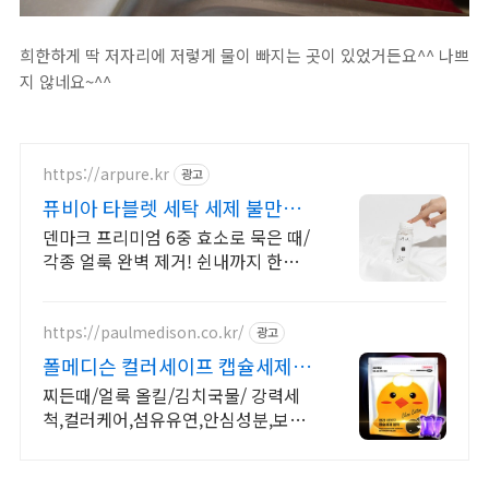
희한하게 딱 저자리에 저렇게 물이 빠지는 곳이 있었거든요^^ 나쁘
지 않네요~^^
https://arpure.kr
광고
퓨비아 타블렛 세탁 세제 불만족
시 100% 환불
덴마크 프리미엄 6중 효소로 묵은 때/
각종 얼룩 완벽 제거! 쉰내까지 한번에
케어 타사 대비 111% 강력한 세척력
https://paulmedison.co.kr/
광고
폴메디슨 컬러세이프 캡슐세제 여
기서만 40개 4,900원
찌든때/얼룩 올킬/김치국물/ 강력세
척,컬러케어,섬유유연,안심성분,보풀
제거,대용량