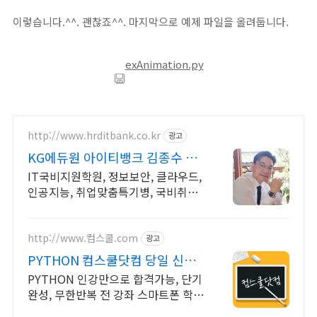
이렇습니다.^^. 괜찮죠^^. 마지막으로 예제 파일을 올려둡니다.
exAnimation.py
http://www.hrditbank.co.kr
광고
KG에듀원 아이티뱅크 김종수 27
년경력전문가 IT취업상담
IT국비지원학원, 정보보안, 클라우드,
인공지능, 취업맞춤특기병, 국비취업
교육.
http://www.컴스쿨.com
광고
PYTHON 컴스쿨닷컴 당일 신청
&결제시 기프티콘!
PYTHON 인강만으로 합격가능, 단기
완성, 무한반복 전 강좌 스마트폰 학습
가능