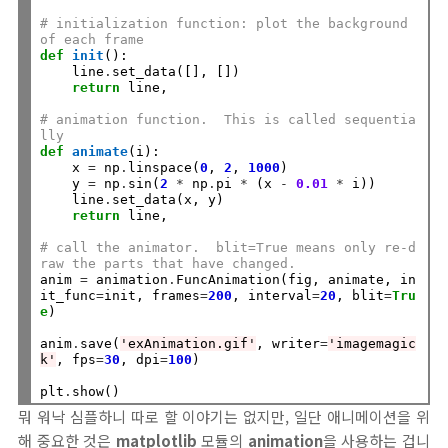
# initialization function: plot the background 
of each frame
def
init
():

    line
.
set_data([], [])

return
 line,

# animation function.  This is called sequentia
lly
def
animate
(i):

    x 
=
 np
.
linspace(
0
, 
2
, 
1000
)

    y 
=
 np
.
sin(
2
*
 np
.
pi 
*
 (x 
-
0.01
*
 i))

    line
.
set_data(x, y)

return
 line,

# call the animator.  blit=True means only re-d
raw the parts that have changed.
anim 
=
 animation
.
FuncAnimation(fig, animate, in
it_func
=
init, frames
=
200
, interval
=
20
, blit
=
Tru
e
)

anim
.
save(
'exAnimation.gif'
, writer
=
'imagemagic
k'
, fps
=
30
, dpi
=
100
)

plt
.
뭐 워낙 심플하니 따로 할 이야기는 없지만, 일단 애니메이션을 위
해 중요한 것은
matplotlib
모듈의
animation
을 사용하는 겁니