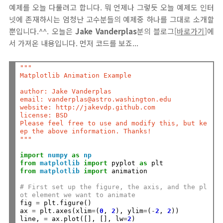
예제를 오늘 다룰려고 합니다. 뭐 언제나 그렇듯 오늘 예제도 인터
넷에 존재하시는 엄청난 고수분들의 예제중 하나를 그대로 소개할
뿐입니다.^^. 오늘은
Jake Vanderplas
분의 블로그[
바로가기
]에
서 가져온 내용입니다. 먼저 코드를 보죠...
"""
Matplotlib Animation Example
author: Jake Vanderplas
email: vanderplas@astro.washington.edu
website: http://jakevdp.github.com
license: BSD
Please feel free to use and modify this, but ke
ep the above information. Thanks!
"""
import
numpy
as
np
from
matplotlib
import
 pyplot 
as
from
matplotlib
import
 animation

# First set up the figure, the axis, and the pl
ot element we want to animate
fig 
=
 plt
.
figure()

ax 
=
 plt
.
axes(xlim
=
(
0
, 
2
), ylim
=
(
-
2
, 
2
))

line, 
=
 ax
.
plot([], [], lw
=
2
)
