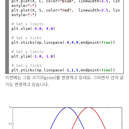
plt
.
plot(X, C, color
=
"blue"
, linewidth
=
2.5
, lin
estyle
=
"-"
)

plt
.
plot(X, S, color
=
"red"
,  linewidth
=
2.5
, lin
estyle
=
"-"
)

# Set x limits
plt
.
xlim(
-
4.0
, 
4.0
)

# Set x ticks
plt
.
xticks(np
.
linspace(
-
4
,
4
,
9
,endpoint
=
True
))

# Set y limits
plt
.
ylim(
-
1.0
, 
1.0
)

# Set y ticks
plt
.
yticks(np
.
linspace(
-
1
,
1
,
5
,endpoint
=
True
이번에는 그림 크기(figsize)를 변경하고 있네요. 그러면서 선의 굵
기도 변경하고 있습니다.