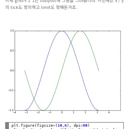
이제 grid가 1*1인 subplot에 그림을 그려봅니다. 이번에는 x / y
의 tick도 정의하고 limit도 정해둔거죠.
plt
.
figure(figsize
=
(
10
,
6
), dpi
=
80
)
