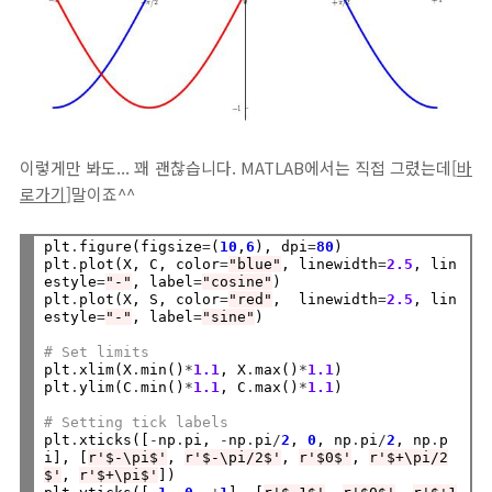
이렇게만 봐도... 꽤 괜찮습니다. MATLAB에서는 직접 그렸는데[
바
로가기
]말이죠^^
plt
.
figure(figsize
=
(
10
,
6
), dpi
=
80
)

plt
.
plot(X, C, color
=
"blue"
, linewidth
=
2.5
, lin
estyle
=
"-"
, label
=
"cosine"
)

plt
.
plot(X, S, color
=
"red"
,  linewidth
=
2.5
, lin
estyle
=
"-"
, label
=
"sine"
)

# Set limits
plt
.
xlim(X
.
min()
*
1.1
, X
.
max()
*
1.1
)

plt
.
ylim(C
.
min()
*
1.1
, C
.
max()
*
1.1
)

# Setting tick labels
plt
.
xticks([
-
np
.
pi, 
-
np
.
pi
/
2
, 
0
, np
.
pi
/
2
, np
.
p
i], [
r'$-\pi$'
, 
r'$-\pi/2$'
, 
r'$0$'
, 
r'$+\pi/2
$'
, 
r'$+\pi$'
])
