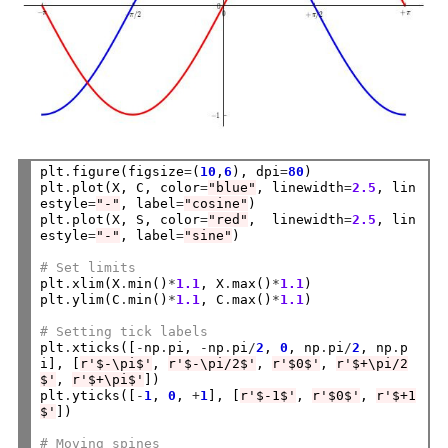
plt
.
figure(figsize
=
(
10
,
6
), dpi
=
80
)

plt
.
plot(X, C, color
=
"blue"
, linewidth
=
2.5
, lin
estyle
=
"-"
, label
=
"cosine"
)

plt
.
plot(X, S, color
=
"red"
,  linewidth
=
2.5
, lin
estyle
=
"-"
, label
=
"sine"
)

# Set limits
plt
.
xlim(X
.
min()
*
1.1
, X
.
max()
*
1.1
)

plt
.
ylim(C
.
min()
*
1.1
, C
.
max()
*
1.1
)

# Setting tick labels
plt
.
xticks([
-
np
.
pi, 
-
np
.
pi
/
2
, 
0
, np
.
pi
/
2
, np
.
p
i], [
r'$-\pi$'
, 
r'$-\pi/2$'
, 
r'$0$'
, 
r'$+\pi/2
$'
, 
r'$+\pi$'
])

plt
.
yticks([
-
1
, 
0
, 
+
1
], [
r'$-1$'
, 
r'$0$'
, 
r'$+1
$'
])

# Moving spines