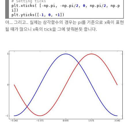
# Setting ticks
plt
.
xticks( [
-
np
.
pi, 
-
np
.
pi
/
2
, 
0
, np
.
pi
/
2
, np
.
p
i])

plt
.
yticks([
-
1
, 
0
, 
+
1
아... 그리고.. 실제는 삼각함수의 경우는 pi를 기준으로 x축이 표현
될 때가 많으니 x축의 tick을 그에 맞춰본듯 합니다.