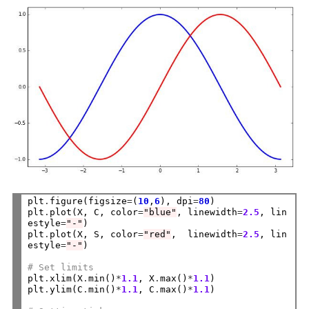
plt
.
figure(figsize
=
(
10
,
6
), dpi
=
80
)

plt
.
plot(X, C, color
=
"blue"
, linewidth
=
2.5
, lin
estyle
=
"-"
)

plt
.
plot(X, S, color
=
"red"
,  linewidth
=
2.5
, lin
estyle
=
"-"
)

# Set limits
plt
.
xlim(X
.
min()
*
1.1
, X
.
max()
*
1.1
)

plt
.
ylim(C
.
min()
*
1.1
, C
.
max()
*
1.1
)
