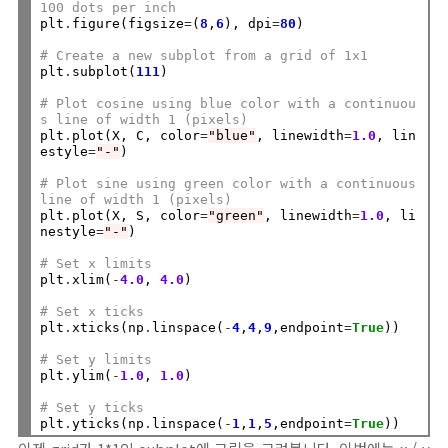
100 dots per inch
plt
.
figure(figsize
=
(
8
,
6
), dpi
=
80
)

# Create a new subplot from a grid of 1x1
plt
.
subplot(
111
)

# Plot cosine using blue color with a continuou
s line of width 1 (pixels)
plt
.
plot(X, C, color
=
"blue"
, linewidth
=
1.0
, lin
estyle
=
"-"
)

# Plot sine using green color with a continuous 
line of width 1 (pixels)
plt
.
plot(X, S, color
=
"green"
, linewidth
=
1.0
, li
nestyle
=
"-"
)

# Set x limits
plt
.
xlim(
-
4.0
, 
4.0
)

# Set x ticks
plt
.
xticks(np
.
linspace(
-
4
,
4
,
9
,endpoint
=
True
))

# Set y limits
plt
.
ylim(
-
1.0
, 
1.0
)

# Set y ticks
plt
.
yticks(np
.
linspace(
-
1
,
1
,
5
,endpoint
=
True