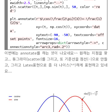
ewidth
=
2.5
, linestyle
=
"--"
)

plt
.
scatter([t,],[np
.
sin(t),], 
50
, color 
=
're
d'
)

plt
.
annotate(
r'$\cos(\frac{2\pi}{3})=-\frac{1}
{2}$'
,

             xy
=
(t, np
.
cos(t)), xycoords
=
'dat
a'
,

             xytext
=
(
-
90
, 
-
50
), textcoords
=
'off
set points'
, fontsize
=
16
,

             arrowprops
=
dict
(arrowstyle
=
"->"
, c
onnectionstyle
=
"arc3,rad=.2"
이번에는 annotate를 하는 것이 나오네요~~ 원하는 지점을 찾
고... 동그라미(scatter)를 그리고, 또 기준선을 점선(--)으로 만들
고, 그리고 Latex표현으로 좀 더 나이스(^^)하게 표현하고 있네
요....