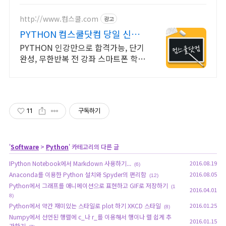
http://www.컴스쿨.com
광고
PYTHON 컴스쿨닷컴 당일 신청
&결제시 기프티콘!
PYTHON 인강만으로 합격가능, 단기
완성, 무한반복 전 강좌 스마트폰 학습
가능
11
구독하기
'
Software
>
Python
' 카테고리의 다른 글
IPython Notebook에서 Markdown 사용하기...
2016.08.19
(6)
Anaconda를 이용한 Python 설치와 Spyder의 편리함
2016.08.05
(12)
Python에서 그래프를 애니메이션으로 표현하고 GIF로 저장하기
(1
2016.04.01
8)
Python에서 약간 재미있는 스타일로 plot 하기 XKCD 스타일
2016.01.25
(8)
Numpy에서 선언된 행렬에 c_나 r_를 이용해서 행이나 렬 쉽게 추
2016.01.15
가하기