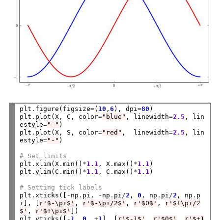
plt
.
figure(figsize
=
(
10
,
6
), dpi
=
80
)

plt
.
plot(X, C, color
=
"blue"
, linewidth
=
2.5
, lin
estyle
=
"-"
)

plt
.
plot(X, S, color
=
"red"
,  linewidth
=
2.5
, lin
estyle
=
"-"
)

# Set limits
plt
.
xlim(X
.
min()
*
1.1
, X
.
max()
*
1.1
)

plt
.
ylim(C
.
min()
*
1.1
, C
.
max()
*
1.1
)

# Setting tick labels
plt
.
xticks([
-
np
.
pi, 
-
np
.
pi
/
2
, 
0
, np
.
pi
/
2
, np
.
p
i], [
r'$-\pi$'
, 
r'$-\pi/2$'
, 
r'$0$'
, 
r'$+\pi/2
$'
, 
r'$+\pi$'
])

plt
.
yticks([
-
1
, 
0
, 
+
1
], [
r'$-1$'
, 
r'$0$'
, 
r'$+1