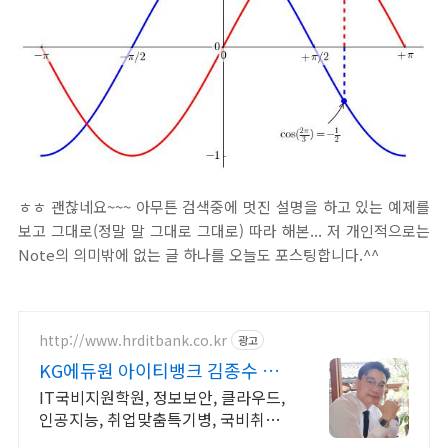
ㅎㅎ 괜찮네요~~~ 아무튼 검색중에 멋진 설명을 하고 있는 예제를
보고 그대로(정말 말 그대로 그대로) 따라 해본... 저 개인적으로는
Note의 의미밖에 없는 글 하나를 오늘도 포스팅합니다.^^
http://www.hrditbank.co.kr
광고
KG에듀원 아이티뱅크 김종수 27
년경력전문가 IT취업상담
IT국비지원학원, 정보보안, 클라우드,
인공지능, 취업맞춤특기병, 국비취업
교육.