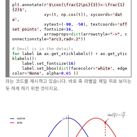
plt
.
annotate(
r'$\cos(\frac{2\pi}{3})=-\frac{1}
{2}$'
,

             xy
=
(t, np
.
cos(t)), xycoords
=
'dat
a'
,

             xytext
=
(
-
90
, 
-
50
), textcoords
=
'off
set points'
, fontsize
=
16
,

             arrowprops
=
dict
(arrowstyle
=
"->"
, c
onnectionstyle
=
"arc3,rad=.2"
))

# Devil is in the details
for
 label 
in
 ax
.
get_xticklabels() 
+
 ax
.
get_ytic
klabels():

    label
.
set_fontsize(
16
)

    label
.
set_bbox(
dict
(facecolor
=
'white'
, edge
color
=
'None'
, alpha
=
0.65
라는 코드를 제시하고 있습니다. 바로 축 라벨을 제일 위로 보이는
듯 하게 하기 위한 것이지요.