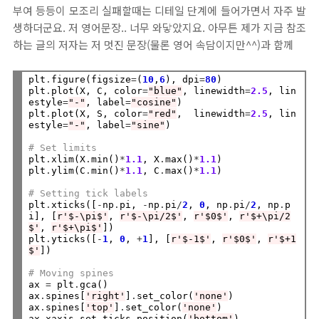
부여 등등이 모조리 실패할때는 디테일 단계에 들어가면서 자주 발
생하더군요. 저 영어문장.. 너무 와닿았지요. 아무튼 제가 지금 참조
하는 글의 저자는 저 멋진 문장(물론 영어 속담이지만^^)과 함께
plt
.
figure(figsize
=
(
10
,
6
), dpi
=
80
)

plt
.
plot(X, C, color
=
"blue"
, linewidth
=
2.5
, lin
estyle
=
"-"
, label
=
"cosine"
)

plt
.
plot(X, S, color
=
"red"
,  linewidth
=
2.5
, lin
estyle
=
"-"
, label
=
"sine"
)

# Set limits
plt
.
xlim(X
.
min()
*
1.1
, X
.
max()
*
1.1
)

plt
.
ylim(C
.
min()
*
1.1
, C
.
max()
*
1.1
)

# Setting tick labels
plt
.
xticks([
-
np
.
pi, 
-
np
.
pi
/
2
, 
0
, np
.
pi
/
2
, np
.
p
i], [
r'$-\pi$'
, 
r'$-\pi/2$'
, 
r'$0$'
, 
r'$+\pi/2
$'
, 
r'$+\pi$'
])

plt
.
yticks([
-
1
, 
0
, 
+
1
], [
r'$-1$'
, 
r'$0$'
, 
r'$+1
$'
])

# Moving spines
ax 
=
 plt
.
gca()

ax
.
spines[
'right'
]
.
set_color(
'none'
)

ax
.
spines[
'top'
]
.
set_color(
'none'
)

ax
.
xaxis
.
set_ticks_position(
'bottom'
)
