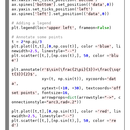
ax
.
spines[
'bottom'
]
.
set_position((
'data'
,
0
))

ax
.
yaxis
.
set_ticks_position(
'left'
)

ax
.
spines[
'left'
]
.
set_position((
'data'
,
0
))

# Adding a legend
plt
.
legend(loc
=
'upper left'
, frameon
=
False
)

# Annotate some points
t 
=
2
*
np
.
pi
/
3
plt
.
plot([t,t],[
0
,np
.
cos(t)], color 
=
'blue'
, li
newidth
=
2.5
, linestyle
=
"--"
)

plt
.
scatter([t,],[np
.
cos(t),], 
50
, color 
=
'blu
e'
)

plt
.
annotate(
r'$\sin(\frac{2\pi}{3})=\frac{\sqr
t{3}}{2}$'
,

             xy
=
(t, np
.
sin(t)), xycoords
=
'dat
a'
,

             xytext
=
(
+
10
, 
+
30
), textcoords
=
'off
set points'
, fontsize
=
16
,

             arrowprops
=
dict
(arrowstyle
=
"->"
, c
onnectionstyle
=
"arc3,rad=.2"
))

plt
.
plot([t,t],[
0
,np
.
sin(t)], color 
=
'red'
, lin
ewidth
=
2.5
, linestyle
=
"--"
)

plt
.
scatter([t,],[np
.
sin(t),], 
50
, color 
=
're
d'
)
