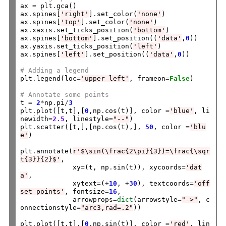
ax 
=
 plt
.
gca()

ax
.
spines[
'right'
]
.
set_color(
'none'
)

ax
.
spines[
'top'
]
.
set_color(
'none'
)

ax
.
xaxis
.
set_ticks_position(
'bottom'
)

ax
.
spines[
'bottom'
]
.
set_position((
'data'
,
0
))

ax
.
yaxis
.
set_ticks_position(
'left'
)

ax
.
spines[
'left'
]
.
set_position((
'data'
,
0
))

# Adding a legend
plt
.
legend(loc
=
'upper left'
, frameon
=
False
)

# Annotate some points
t 
=
2
*
np
.
pi
/
3
plt
.
plot([t,t],[
0
,np
.
cos(t)], color 
=
'blue'
, li
newidth
=
2.5
, linestyle
=
"--"
)

plt
.
scatter([t,],[np
.
cos(t),], 
50
, color 
=
'blu
e'
)

plt
.
annotate(
r'$\sin(\frac{2\pi}{3})=\frac{\sqr
t{3}}{2}$'
,

             xy
=
(t, np
.
sin(t)), xycoords
=
'dat
a'
,

             xytext
=
(
+
10
, 
+
30
), textcoords
=
'off
set points'
, fontsize
=
16
,

             arrowprops
=
dict
(arrowstyle
=
"->"
, c
onnectionstyle
=
"arc3,rad=.2"
))

plt
.
plot([t,t],[
0
,np
.
sin(t)], color 
=
'red'
, lin