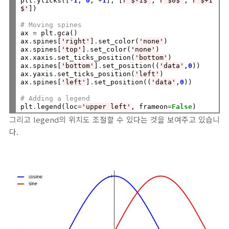
plt
.
yticks([
-
1
, 
0
, 
+
1
], [
r'$-1$'
, 
r'$0$'
, 
r'$+1
$'
])

# Moving spines
ax 
=
 plt
.
gca()

ax
.
spines[
'right'
]
.
set_color(
'none'
)

ax
.
spines[
'top'
]
.
set_color(
'none'
)

ax
.
xaxis
.
set_ticks_position(
'bottom'
)

ax
.
spines[
'bottom'
]
.
set_position((
'data'
,
0
))

ax
.
yaxis
.
set_ticks_position(
'left'
)

ax
.
spines[
'left'
]
.
set_position((
'data'
,
0
))

# Adding a legend
plt
.
legend(loc
=
'upper left'
, frameon
=
False
그리고 legend의 위치도 조절할 수 있다는 것을 보여주고 있습니
다.