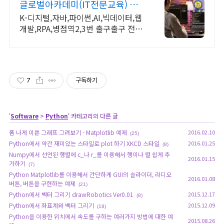
글로벌아카데미(IT전문교육) 국
비지원100% 우수훈련기관
K-디지털,자바,파이썬,AI,빅데이터,웹
개발,RPA,병점역2,3번 출구출구 전액
국비무료(100% 지원)
7
구독하기
'
Software
>
Python
' 카테고리의 다른 글
폼 나게 이쁜 그래프 그려보기 - Matplotlib 예제
2016.02.10
(25)
Python에서 약간 재미있는 스타일로 plot 하기 XKCD 스타일
2016.01.25
(8)
Numpy에서 선언된 행렬에 c_나 r_를 이용해서 행이나 렬 쉽게 추
2016.01.15
가하기
(7)
Python Matplotlib를 이용해서 간단하게 GUI의 슬라이더, 라디오
2016.01.08
버튼, 버튼을 구현하는 예제
(21)
Python에서 벡터 그리기 drawRobotics Ver0.01
2015.12.17
(8)
Python에서 좌표계와 벡터 그리기
2015.12.09
(18)
Python을 이용한 위치에서 속도를 구하는 여러가지 방법에 대한 예
2015.08.26