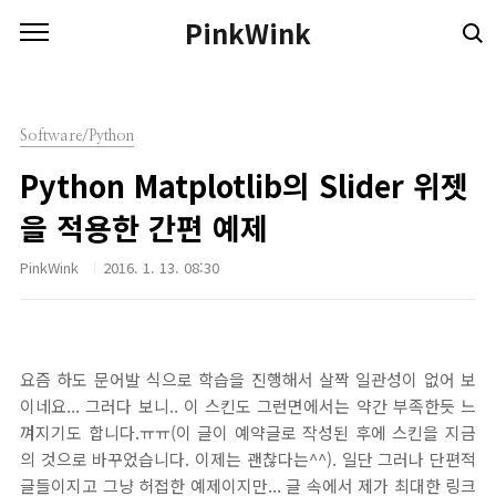
본문 바로가기
PinkWink
Software/Python
Python Matplotlib의 Slider 위젯
을 적용한 간편 예제
PinkWink
2016. 1. 13. 08:30
요즘 하도 문어발 식으로 학습을 진행해서 살짝 일관성이 없어 보
이네요... 그러다 보니.. 이 스킨도 그런면에서는 약간 부족한듯 느
껴지기도 합니다.ㅠㅠ(이 글이 예약글로 작성된 후에 스킨을 지금
의 것으로 바꾸었습니다. 이제는 괜찮다는^^). 일단 그러나 단편적
글들이지고 그냥 허접한 예제이지만... 글 속에서 제가 최대한 링크