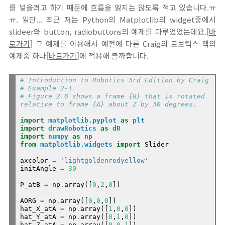
를 넣을려고 하기 때문에 흐름을 잃지는 않도록 적고 있습니다.ㅠ
ㅠ. 일단... 최근 저는 Python의 Matplotlib의 widget중에서
slideer와 button, radiobuttons의 예제를 다루었었는데요.[
바
로가기
] 그 예제를 이용해서 예전에 다른 Craig의 로보틱스 책의
예제중 하나[
바로가기
]에 적용해 볼까합니다.
# Introduction to Robotics 3rd Edition by Craig
# Example 2-1.
# Figure 2.6 shows a frame {B} that is rotated 
relative to frame {A} about Z by 30 degrees.
import
matplotlib.pyplot
as
plt
import
drawRobotics
as
dR
import
numpy
as
np
from
matplotlib.widgets
import
 Slider

axcolor 
=
'lightgoldenrodyellow'
initAngle 
=
30
P_atB 
=
 np
.
array([
0
,
2
,
0
])

AORG 
=
 np
.
array([
0
,
0
,
0
])

hat_X_atA 
=
 np
.
array([
1
,
0
,
0
])

hat_Y_atA 
=
 np
.
array([
0
,
1
,
0
])

hat_Z_atA 
=
 np
.
array([
0
,
0
,
1
])
