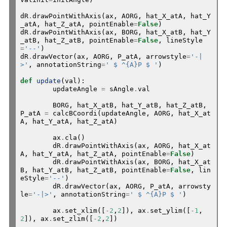
dR
.
drawPointWithAxis(ax, AORG, hat_X_atA, hat_Y
_atA, hat_Z_atA, pointEnable
=
False
)

dR
.
drawPointWithAxis(ax, BORG, hat_X_atB, hat_Y
_atB, hat_Z_atB, pointEnable
=
False
, lineStyle
=
'--'
)

dR
.
drawVector(ax, AORG, P_atA, arrowstyle
=
'-|
>'
, annotationString
=
' $ ^{A}P $ '
)

def
update
(val):

	updateAngle 
=
 sAngle
.
val

	BORG, hat_X_atB, hat_Y_atB, hat_Z_atB, 
P_atA 
=
 calcBCoordi(updateAngle, AORG, hat_X_at
A, hat_Y_atA, hat_Z_atA)

	ax
.
cla()

	dR
.
drawPointWithAxis(ax, AORG, hat_X_at
A, hat_Y_atA, hat_Z_atA, pointEnable
=
False
)

	dR
.
drawPointWithAxis(ax, BORG, hat_X_at
B, hat_Y_atB, hat_Z_atB, pointEnable
=
False
, lin
eStyle
=
'--'
)

	dR
.
drawVector(ax, AORG, P_atA, arrowsty
le
=
'-|>'
, annotationString
=
' $ ^{A}P $ '
)

	ax
.
set_xlim([
-
2
,
2
]), ax
.
set_ylim([
-
1
,
2
]), ax
.
set_zlim([
-
2
,
2
])
