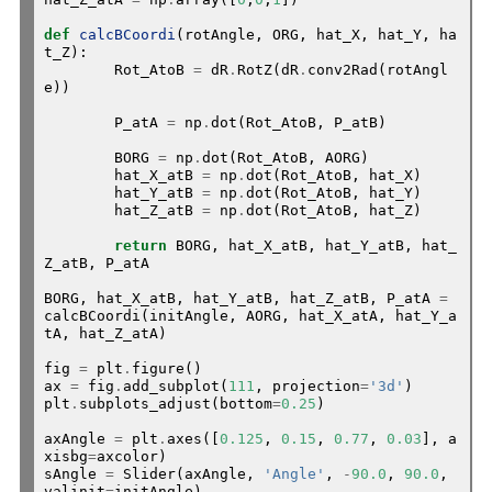
def
calcBCoordi
(rotAngle, ORG, hat_X, hat_Y, ha
t_Z):

	Rot_AtoB 
=
 dR
.
RotZ(dR
.
conv2Rad(rotAngl
e))

	P_atA 
=
 np
.
dot(Rot_AtoB, P_atB)

	BORG 
=
 np
.
dot(Rot_AtoB, AORG)

	hat_X_atB 
=
 np
.
dot(Rot_AtoB, hat_X)

	hat_Y_atB 
=
 np
.
dot(Rot_AtoB, hat_Y)

	hat_Z_atB 
=
 np
.
dot(Rot_AtoB, hat_Z)

return
 BORG, hat_X_atB, hat_Y_atB, hat_
Z_atB, P_atA

BORG, hat_X_atB, hat_Y_atB, hat_Z_atB, P_atA 
=
calcBCoordi(initAngle, AORG, hat_X_atA, hat_Y_a
tA, hat_Z_atA)

fig 
=
 plt
.
figure()

ax 
=
 fig
.
add_subplot(
111
, projection
=
'3d'
)

plt
.
subplots_adjust(bottom
=
0.25
)

axAngle 
=
 plt
.
axes([
0.125
, 
0.15
, 
0.77
, 
0.03
], a
xisbg
=
axcolor)

sAngle 
=
 Slider(axAngle, 
'Angle'
, 
-
90.0
, 
90.0
, 
valinit
=
initAngle)
