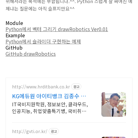
위해서라는 목적에는 부합됩니다.^^. Python 스럽게 잘 짜여진 예
제냐는 질문에는 아직 슬프지만요^^
Module
Python에서 벡터 그리기 drawRobotics Ver0.01
Example
Python에서 슬라이더 구현하는 예제
GitHub
GitHub drawRobotics
http://www.hrditbank.co.kr
광고
KG에듀원 아이티뱅크 김종수 27
년경력전문가 IT취업상담
IT국비지원학원, 정보보안, 클라우드,
인공지능, 취업맞춤특기병, 국비취업
교육.
http://gvti.or.kr/
광고