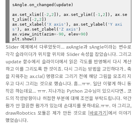
sAngle
.
on_changed(update)

ax
.
set_xlim([
-
2
,
2
]), ax
.
set_ylim([
-
1
,
2
]), ax
.
se
t_zlim([
-
2
,
2
])

ax
.
set_xlabel(
'X axis'
), ax
.
set_ylabel(
'Y axi
s'
), ax
.
set_zlabel(
'Z axis'
)

ax
.
view_init(azim
=-
90
, elev
=
90
)

plt
.
Slider 예제에서 다루었듯이... axAngle과 sAngle이라는 변수로
각각 슬라이더가 위치할 위치와 Slider 속성을 잡았습니다. 그리고
update 함수에서 슬라이더에서 읽은 각도를 반영해서 다시 계산
하고 이를 그리도록 한 것이죠. 다시 그리는 방법을 고민하다가.. 축
을 지워주는 ax.cla() 명령으로 그리기 전에 해당 그림을 모조리 지
우고 다시 그리는 것으로 했습니다. 흠...ㅠㅠ. 일단 이렇게 하니 동
작은 하는데요... ㅠㅠ. 지나가는 Python 고수님이 있으시다면.. 코
드의 작성방향이나 허접한 부분에 대해 조언을 부탁드립니다. 약간
뭔가 안 깔끔한 뭔가가 있는데 손대지를 못하네요.ㅠㅠ. 아 그리고,
drawRobotics 모듈은 제가 만든 것으로 [
바로가기
]에서 이야기
했었습니다.