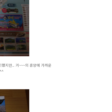
했지만.. 거~~~의 휴양에 가까운
^^