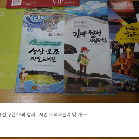
 쿠폰^^과 함께.. 저런 소책자들이 몇 개~~