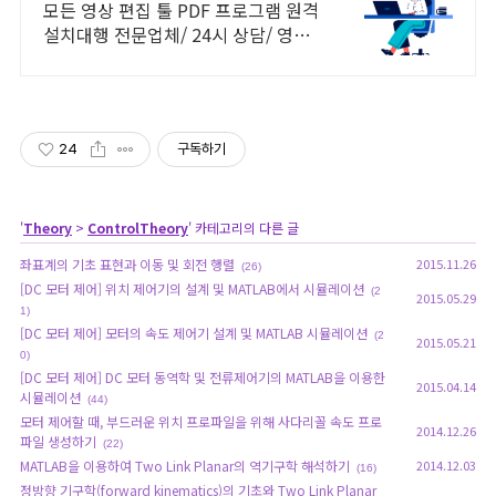
그램 원격설치대행 전문
모든 영상 편집 툴 PDF 프로그램 원격
설치대행 전문업체/ 24시 상담/ 영구
AS 모든 영상 편집 툴 PDF 프로그램
원격설치대행 전문업체/ 24시 상담/
영구AS
24
구독하기
'
Theory
>
ControlTheory
' 카테고리의 다른 글
좌표계의 기초 표현과 이동 및 회전 행렬
2015.11.26
(26)
[DC 모터 제어] 위치 제어기의 설계 및 MATLAB에서 시뮬레이션
(2
2015.05.29
1)
[DC 모터 제어] 모터의 속도 제어기 설계 및 MATLAB 시뮬레이션
(2
2015.05.21
0)
[DC 모터 제어] DC 모터 동역학 및 전류제어기의 MATLAB을 이용한
2015.04.14
시뮬레이션
(44)
모터 제어할 때, 부드러운 위치 프로파일을 위해 사다리꼴 속도 프로
2014.12.26
파일 생성하기
(22)
MATLAB을 이용하여 Two Link Planar의 역기구학 해석하기
2014.12.03
(16)
정방향 기구학(forward kinematics)의 기초와 Two Link Planar