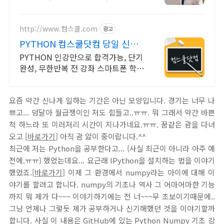
교육.
http://www.컴스쿨.com
광고
PYTHON 컴스쿨닷컴 당일 신청
&결제시 기프티콘!
PYTHON 인강만으로 합격가능, 단기
완성, 무한반복 전 강좌 스마트폰 학습
가능
요즘 약간 신나게 일하는 기간은 아닌 모양입니다. 경기는 너무 나
쁘고... 덩달아 월급쟁이인 저도 힘들고..ㅠㅠ. 뭐 그래서 약간 바쁜
척 하느라 또 이러저리 시간이 지나가네요.ㅠㅠ. 꿈같은 괌을 다녀
오고 [
바로가기
] 아직 괌 앓이 중이랍니다.^^
최근에 저는 Python을 공부한다고... (사실 최근이 아니라 아주 예
전에.ㅠㅠ) 했었는데요... 요근래 IPython을 설치하는 법을 이야기
했었죠.[
바로가기
] 이제 그 환경에서 numpy라는 아이에 대해 이
야기를 할려고 합니다. numpy의 기초나 역사 그 어마어마한 기능
까지 뭐 제가 다~~~ 이야기하기에는 전 너~~~무 초보이기때문에..
그냥 언제나 그렇듯 제가 공부하거나 신기해했던 것을 이야기할까
합니다. 사실 이 내용은 GitHub에 있는 Python Numpy 기초 강