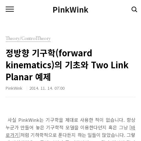
본문 바로가기
PinkWink
Theory/ControlTheory
정방향 기구학(forward
kinematics)의 기초와 Two Link
Planar 예제
PinkWink
2014. 11. 14. 07:00
사실 PinkWink는 기구학을 제대로 사용한 적이 없습니다. 항상
누군가 만들어 놓은 기구학적 모델을 이용한다던지 혹은 그냥 [
바
로가기
]처럼 기하학적으로 푼다든지 하는 일들이 많았습니다. 그렇