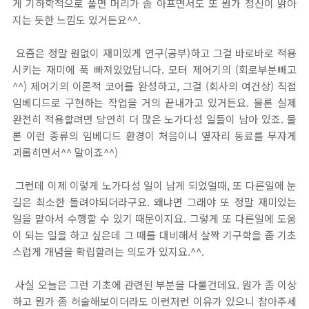
게 기하학적으로 풀면 머리가 좀 아프면서도 또 뭔가 정신이 맑아
지는 듯한 느낌도 있거든요^^.
요즘은 정말 원없이 재미있게 연구(공부)하고 그걸 바로바로 적용
시키는 재미에 푹 빠져있었답니다. 모터 제어기의 (회로부분빼고
^^) 제어기의 이론적 코어를 완성하고, 그걸 (회사의 여건상) 직접
임베디드로 구현하는 작업을 거의 끝내가고 있거든요. 물론 실제
완전히 적용할려면 당연히 더 많은 노가다성 일들이 남아 있죠. 물
론 이런 종류의 임베디드 환경이 처음이니 옆자리 동료를 무쟈게
괴롭히면서^^ 말이죠^^)
그런데 이제 이렇게 노가다성 일이 남게 되었얼때, 또 다른일에 눈
길은 최소한 돌려야되더라구요. 왜냐면 그래야 또 정말 재미있는
일을 맡아서 수행할 수 있기 때문이지요. 그렇게 또 다른일에 도움
이 되는 일을 하고 싶은데 그 때를 대비해서 살짝 기구학을 좀 기초
스럽게 개념을 확립할려는 의도가 있지요.^^.
사실 오늘은 그런 기초에 관련된 부분을 다룰건데요. 뭔가 좀 이상
하고 뭔가 좀 허술해보이더라도 이런저런 이유가 있으니 참아주세