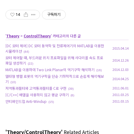
14
구독하기
'
Theory
>
ControlTheory
' 카테고리의 다른 글
[DC 모터 제어] DC 모터 동역학 및 전류제어기의 MATLAB을 이용한
2015.04.14
시뮬레이션
(44)
모터 제어할 때, 부드러운 위치 프로파일을 위해 사다리꼴 속도 프로
2014.12.26
파일 생성하기
(22)
MATLAB을 이용하여 Two Link Planar의 역기구학 해석하기
2014.12.03
(16)
델타형 병렬 로봇의 역기구학을 단순 기하학적으로 손쉽게 해석해보
2014.04.25
기
(10)
저역통과필터와 고역통과필터를 C로 구현
2011.06.01
(39)
[C/C++] 배열을 사용하지 않고 평균 구하기
2011.03.25
(6)
안티와인드업 Anti-Windup
2011.03.15
(15)
'Theory/ControlTheory'
Related Articles