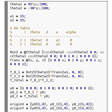
theta1
=
45
*
pi
/
180
;
theta2
=
-
30
*
pi
/
180
;
a1
=
15
;
a2
=
15
;
% DH Table
%      |  theta   d    a    alpha
% ---------------------------------
%    1 |  theta1  0    a1     0
%    2 |  theta2  0    a2     0
RotZ
=
@(
theta
)
[
cos
(
theta
)
-
sin
(
theta
)
0
0
;
si
n
(
theta
)
cos
(
theta
)
0
0
;
0
0
1
0
;
0
0
0
1
];
Trans
=
@(
x
,
y
,
z
)
[
1
0
0
x
;
0
1
0
y
;
0
0
1
z
;
0
0
0
1
];
T_0_1
=
RotZ
(
theta1
)
*
Trans
(
a1
,
0
,
0
);
T_1_2
=
RotZ
(
theta2
)
*
Trans
(
a2
,
0
,
0
);
T_total
=
T_0_1
*
T_1_2
;
y0
=
[
1
0
0
0
;
0
1
0
0
;
0
0
1
0
;
0
0
0
1
];
y0_1
=
T_0_1
*
y0
;
y0_2
=
T_total
*
y0
;
originX
=
[
y0
(
1
,
4
),
y0_1
(
1
,
4
),
y0_2
(
1
,
4
)];
originY
=
[
y0
(
2
,
4
),
y0_1
(
2
,
4
),
y0_2
(
2
,
4
)];