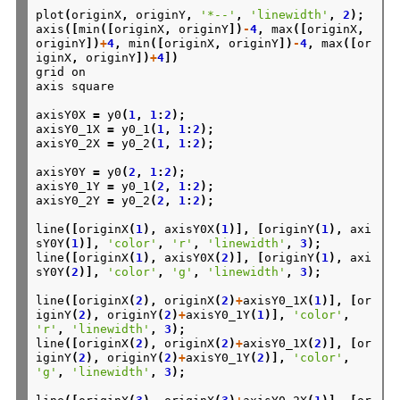
plot
(
originX
,
originY
,
'*--'
,
'linewidth'
,
2
);
axis
([
min
([
originX
,
originY
])
-
4
,
max
([
originX
,
originY
])
+
4
,
min
([
originX
,
originY
])
-
4
,
max
([
or
iginX
,
originY
])
+
4
])
grid
on
axis
square
axisY0X
=
y0
(
1
,
1
:
2
);
axisY0_1X
=
y0_1
(
1
,
1
:
2
);
axisY0_2X
=
y0_2
(
1
,
1
:
2
);
axisY0Y
=
y0
(
2
,
1
:
2
);
axisY0_1Y
=
y0_1
(
2
,
1
:
2
);
axisY0_2Y
=
y0_2
(
2
,
1
:
2
);
line
([
originX
(
1
),
axisY0X
(
1
)],
[
originY
(
1
),
axi
sY0Y
(
1
)],
'color'
,
'r'
,
'linewidth'
,
3
);
line
([
originX
(
1
),
axisY0X
(
2
)],
[
originY
(
1
),
axi
sY0Y
(
2
)],
'color'
,
'g'
,
'linewidth'
,
3
);
line
([
originX
(
2
),
originX
(
2
)
+
axisY0_1X
(
1
)],
[
or
iginY
(
2
),
originY
(
2
)
+
axisY0_1Y
(
1
)],
'color'
,
'r'
,
'linewidth'
,
3
);
line
([
originX
(
2
),
originX
(
2
)
+
axisY0_1X
(
2
)],
[
or
iginY
(
2
),
originY
(
2
)
+
axisY0_1Y
(
2
)],
'color'
,
'g'
,
'linewidth'
,
3
);