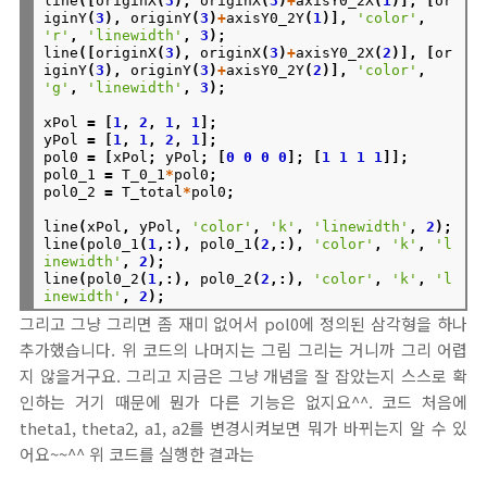
line
([
originX
(
3
),
originX
(
3
)
+
axisY0_2X
(
1
)],
[
or
iginY
(
3
),
originY
(
3
)
+
axisY0_2Y
(
1
)],
'color'
,
'r'
,
'linewidth'
,
3
);
line
([
originX
(
3
),
originX
(
3
)
+
axisY0_2X
(
2
)],
[
or
iginY
(
3
),
originY
(
3
)
+
axisY0_2Y
(
2
)],
'color'
,
'g'
,
'linewidth'
,
3
);
xPol
=
[
1
,
2
,
1
,
1
];
yPol
=
[
1
,
1
,
2
,
1
];
pol0
=
[
xPol
;
yPol
;
[
0
0
0
0
];
[
1
1
1
1
]];
pol0_1
=
T_0_1
*
pol0
;
pol0_2
=
T_total
*
pol0
;
line
(
xPol
,
yPol
,
'color'
,
'k'
,
'linewidth'
,
2
);
line
(
pol0_1
(
1
,:),
pol0_1
(
2
,:),
'color'
,
'k'
,
'l
inewidth'
,
2
);
line
(
pol0_2
(
1
,:),
pol0_2
(
2
,:),
'color'
,
'k'
,
'l
inewidth'
,
2
);
그리고 그냥 그리면 좀 재미 없어서 pol0에 정의된 삼각형을 하나
추가했습니다. 위 코드의 나머지는 그림 그리는 거니까 그리 어렵
지 않을거구요. 그리고 지금은 그냥 개념을 잘 잡았는지 스스로 확
인하는 거기 때문에 뭔가 다른 기능은 없지요^^. 코드 처음에
theta1, theta2, a1, a2를 변경시켜보면 뭐가 바뀌는지 알 수 있
어요~~^^ 위 코드를 실행한 결과는