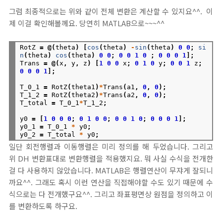
그럼 최종적으로는 위와 같이 전체 변환은 계산할 수 있지요^^. 이
제 이걸 확인해볼께요. 당연히 MATLAB으로~~~^^
RotZ
=
@(
theta
)
[
cos
(
theta
)
-
sin
(
theta
)
0
0
;
si
n
(
theta
)
cos
(
theta
)
0
0
;
0
0
1
0
;
0
0
0
1
];
Trans
=
@(
x
,
y
,
z
)
[
1
0
0
x
;
0
1
0
y
;
0
0
1
z
;
0
0
0
1
];
T_0_1
=
RotZ
(
theta1
)
*
Trans
(
a1
,
0
,
0
);
T_1_2
=
RotZ
(
theta2
)
*
Trans
(
a2
,
0
,
0
);
T_total
=
T_0_1
*
T_1_2
;
y0
=
[
1
0
0
0
;
0
1
0
0
;
0
0
1
0
;
0
0
0
1
];
y0_1
=
T_0_1
*
y0
;
y0_2
=
T_total
*
y0
;
일단 회전행렬과 이동행렬은 미리 정의를 해 두었습니다. 그리고
위 DH 변환표대로 변환행렬을 적용했지요. 뭐 사실 수식을 전개한
걸 다 사용하지 않았습니다. MATLAB은 행렬연산이 무쟈게 잘되니
까요^^. 그래도 혹시 이런 연산을 직접해야할 수도 있기 때문에 수
식으로는 다 전개했구요^^. 그리고 좌표평면상 원점을 정의하고 이
를 변환하도록 하구요.