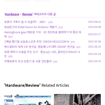
'
Hardware
>
Review
' 카테고리의 다른 글
로봇이 가족이 될 수 있을까? - JIBO -
2014.08.22
(18)
로보링크의 Rokit Hunoi for Arduino 개봉기
2014.05.08
(10)
Herringbone gear 헤링본 기어 - 3D 프린터로 출력하기 딱 좋은 예
2014.01.27
제
(32)
2채널 핸디형 오실로스코프 추천. OWON HDS1022M-N
2013.03.06
(22)
쿼드콥터의 세계 1위 연구실. 펜실베니아 대학 GRASP 연구실
2012.06.16
(32)
로봇 제작시 도움을 주는 도구 - 팝(pop) 너트, 블라인드(blind) 너
2012.05.14
트
(28)
주행로봇의 무선 조종기 및 구동 컨트롤러
2012.04.19
(19)
'Hardware/Review'
Related Articles