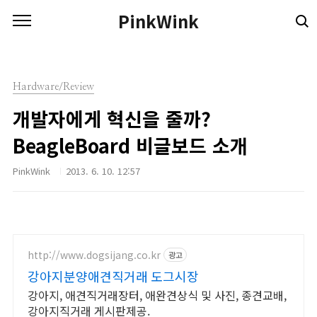
본문 바로가기
PinkWink
Hardware/Review
개발자에게 혁신을 줄까?
BeagleBoard 비글보드 소개
PinkWink
2013. 6. 10. 12:57
http://www.dogsijang.co.kr
광고
강아지분양애견직거래 도그시장
강아지, 애견직거래장터, 애완견상식 및 사진, 종견교배,
강아지직거래 게시판제공.