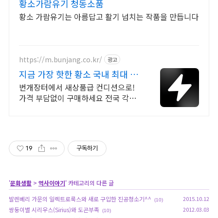
황소가람유기 청동소품
황소 가람유기는 아름답고 활기 넘치는 작품을 만듭니다
https://m.bunjang.co.kr/
광고
지금 가장 핫한 황소 국내 최대 브
랜드 중고거래
번개장터에서 새상품급 컨디션으로!
가격 부담없이 구매하세요 전국 각지
에서 올라오는 전국구 최다 상품 매일
10만 개 이상의 신규 상품 업로드
19
구독하기
'
문화생활
>
역사이야기
' 카테고리의 다른 글
발렌베리 가문의 일렉트로룩스와 새로 구입한 진공청소기^^
2015.10.12
(10)
쌍둥이별 시리우스(Sirius)와 도곤부족
2012.03.03
(10)