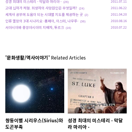
성경 최대의 미스테리 - 막달라 마리아 -
2011.07.11
(26)
고대 십자가 처형. 희생자의 사망원인은 무엇일까?
2011.06.22
(24)
세계사 공부에 도움이 되는 시대별 지도를 제공하는 곳
2011.04.20
(2)
인류 멸망의 3대 시나리오 -폼페이, 이스터, 나우루-
2010.08.16
(36)
서아시아와 중앙아시아의 지배자, 투르크
2010.07.22
(16)
'문화생활/역사이야기'
Related Articles
쌍둥이별 시리우스(Sirius)와
성경 최대의 미스테리 - 막달
도곤부족
라 마리아 -