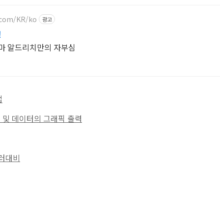
.com/KR/ko
광고
!
그마 알드리치만의 자부심
법
산법 및 데이터의 그래픽 출력
에러대비