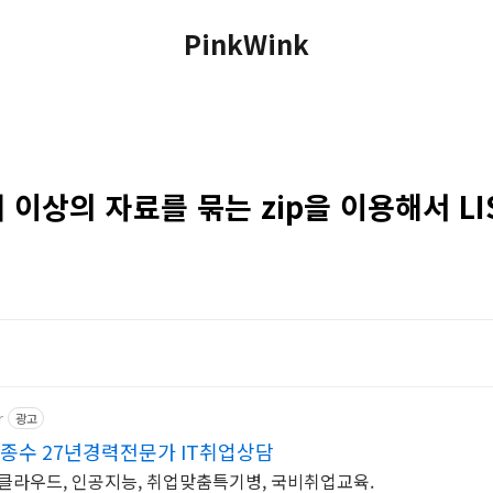
PinkWink
개 이상의 자료를 묶는 zip을 이용해서 LI
r
광고
종수 27년경력전문가 IT취업상담
 클라우드, 인공지능, 취업맞춤특기병, 국비취업교육.