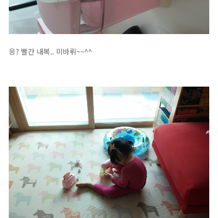
응? 빨간 내복.. 미바뤼~~^^