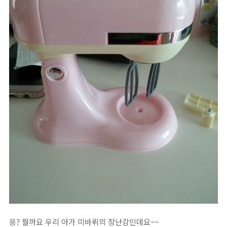
응? 뭘까요 우리 아가 미바뤼의 장난감인데요~~