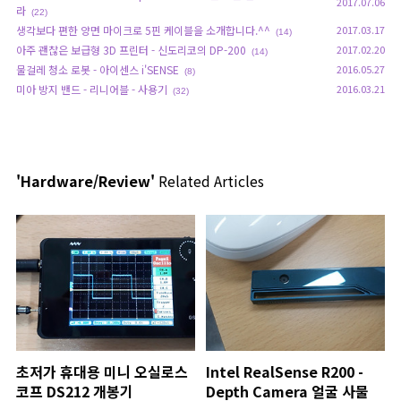
2017.07.06
라
(22)
생각보다 편한 양면 마이크로 5핀 케이블을 소개합니다.^^
2017.03.17
(14)
아주 괜찮은 보급형 3D 프린터 - 신도리코의 DP-200
2017.02.20
(14)
물걸레 청소 로봇 - 아이센스 i'SENSE
2016.05.27
(8)
미아 방지 밴드 - 리니어블 - 사용기
2016.03.21
(32)
'Hardware/Review'
Related Articles
초저가 휴대용 미니 오실로스
Intel RealSense R200 -
코프 DS212 개봉기
Depth Camera 얼굴 사물