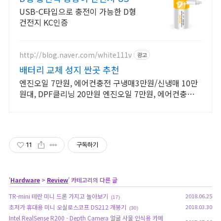
C 타입 충전 건전지
USB-C타입으로 충전이 가능한 D형
건전지 KC인증
http://blog.naver.com/white111v
광고
배터리 교체 성지 싼곳 추천
엔진오일 7만원, 에어컨충전 구냉매3만원/신냉매 10만
원대, DPF클리닝 20만원 엔진오일 7만원, 에어컨충전
구냉매3만원/신냉매 10만원대, DPF클리닝 20만원
11
구독하기
'
Hardware
>
Review
' 카테고리의 다른 글
TR-mini 테란 미니 드론 가지고 놀아보기
2018.06.25
(17)
초저가 휴대용 미니 오실로스코프 DS212 개봉기
2018.03.30
(30)
Intel RealSense R200 - Depth Camera 얼굴 사물 인식용 카메