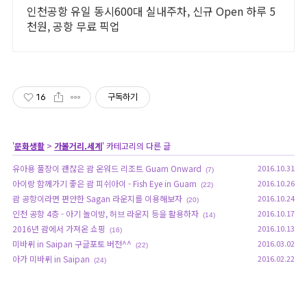
인천공항 유일 동시600대 실내주차, 신규 Open 하루 5
천원, 공항 무료 픽업
16
구독하기
'
문화생활
>
가볼거리.세계
' 카테고리의 다른 글
유아용 풀장이 괜찮은 괌 온워드 리조트 Guam Onward
2016.10.31
(7)
아이랑 함께가기 좋은 괌 피쉬아이 - Fish Eye in Guam
2016.10.26
(22)
괌 공항이라면 편안한 Sagan 라운지를 이용해보자
2016.10.24
(20)
인천 공항 4층 - 아기 놀이방, 허브 라운지 등을 활용하자
2016.10.17
(14)
2016년 괌에서 가져온 쇼핑
2016.10.13
(16)
미바뤼 in Saipan 구글포토 버전^^
2016.03.02
(22)
아가 미바뤼 in Saipan
2016.02.22
(24)