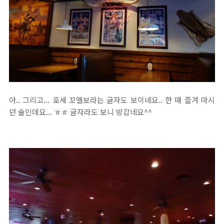
아.. 그리고... 호세 꼬엘보라는 글자도 보이네요.. 한 때 즐겨 마시
던 술인데요... ㅎㅎ 글자라도 보니 방갑네요^^