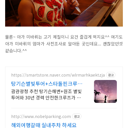
물론~ 아가 미바뤼는 고기 체질이니 요건 즐겁게 먹지요^^ 여기도
아가 미바뤼의 엄마가 사전조사로 알아둔 곳인데요... 괜찮았던것
같습니다.^^
https://smartstore.naver.com/wlrmarhkaektzja
광고
탕기슨별빛투어+스타돌핀크루즈
패키지 특가 상품/ 완납
괌관광청 추천 탕기슨해변+원조 별빛
투어와 30년 경력 안전한크루즈가 만
났습니다!
http://www.nobelparking.com
광고
해외여행갈때 실내주차 하세요