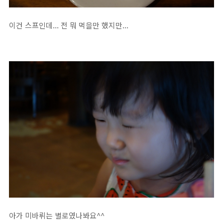
이건 스프인데... 전 뭐 먹을만 했지만...
아가 미바뤼는 별로였나봐요^^