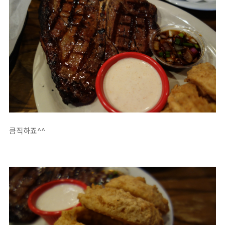
큼직하죠^^