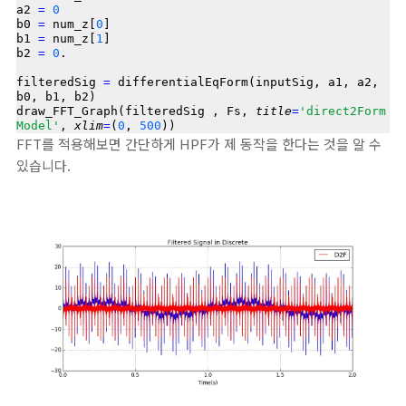
a2 
=
0
b0 
=
 num_z[
0
]

b1 
=
 num_z[
1
]

b2 
=
0
.

filteredSig 
=
 differentialEqForm(inputSig, a1, a2, 
b0, b1, b2)

draw_FFT_Graph(filteredSig , Fs, 
title
=
'direct2Form
Model'
, 
xlim
=
(
0
, 
500
FFT를 적용해보면 간단하게 HPF가 제 동작을 한다는 것을 알 수
있습니다.