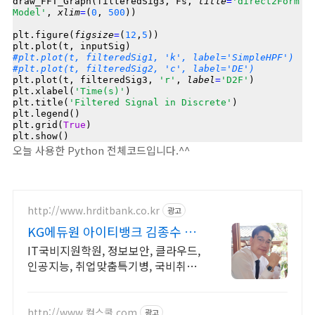
draw_FFT_Graph(filteredSig3, Fs, 
title
=
'direct2Form
Model'
, 
xlim
=
(
0
, 
500
))

plt.figure(
figsize
=
(
12
,
5
))

#plt.plot(t, filteredSig1, 'k', label='SimpleHPF')
#plt.plot(t, filteredSig2, 'c', label='DE')
plt.plot(t, filteredSig3, 
'r'
, 
label
=
'D2F'
)

plt.xlabel(
'Time(s)'
)

plt.title(
'Filtered Signal in Discrete'
)

plt.legend()

plt.grid(
True
)

오늘 사용한 Python 전체코드입니다.^^
http://www.hrditbank.co.kr
광고
KG에듀원 아이티뱅크 김종수 27
년경력전문가 IT취업상담
IT국비지원학원, 정보보안, 클라우드,
인공지능, 취업맞춤특기병, 국비취업
교육.
http://www.컴스쿨.com
광고