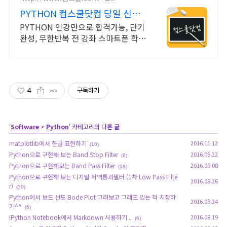
PYTHON 컴스쿨닷컴 당일 신청
&결제시 기프티콘!
PYTHON 인강만으로 합격가능, 단기
완성, 무한반복 전 강좌 스마트폰 학습
가능
4
구독하기
'
Software
>
Python
' 카테고리의 다른 글
matplotlib에서 한글 표현하기
2016.11.12
(10)
Python으로 구현해 보는 Band Stop Filter
2016.09.22
(6)
Python으로 구현해보는 Band Pass Filter
2016.09.08
(18)
Python으로 구현해 보는 디지털 저역통과필터 (1차 Low Pass Filte
2016.08.26
r)
(30)
Python에서 보드 선도 Bode Plot 그려보고 그래프 있는 척 치장하
2016.08.24
기^^
(6)
IPython Notebook에서 Markdown 사용하기...
2016.08.19
(6)