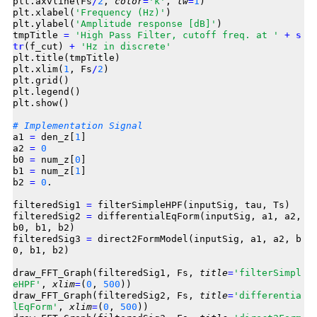
plt.axvline(Fs
/
2
, 
color
=
'k'
, 
lw
=
1
)

plt.xlabel(
'Frequency (Hz)'
)

plt.ylabel(
'Amplitude response [dB]'
)

tmpTitle 
=
'High Pass Filter, cutoff freq. at '
+
s
tr
(f_cut) 
+
'Hz in discrete'
plt.title(tmpTitle)

plt.xlim(
1
, Fs
/
2
)

plt.grid()

plt.legend()

plt.show()

# Implementation Signal
a1 
=
 den_z[
1
]

a2 
=
0
b0 
=
 num_z[
0
]

b1 
=
 num_z[
1
]

b2 
=
0
.

filteredSig1 
=
 filterSimpleHPF(inputSig, tau, Ts)

filteredSig2 
=
 differentialEqForm(inputSig, a1, a2, 
b0, b1, b2)

filteredSig3 
=
 direct2FormModel(inputSig, a1, a2, b
0, b1, b2)

draw_FFT_Graph(filteredSig1, Fs, 
title
=
'filterSimpl
eHPF'
, 
xlim
=
(
0
, 
500
))

draw_FFT_Graph(filteredSig2, Fs, 
title
=
'differentia
lEqForm'
, 
xlim
=
(
0
, 
500
))
