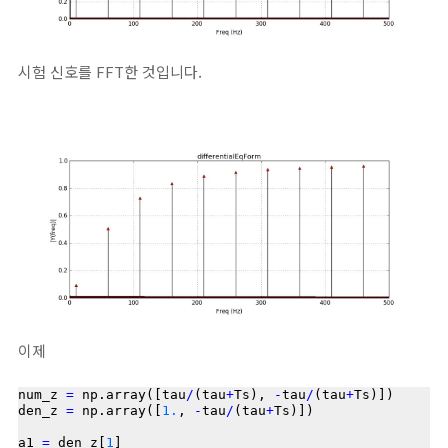
시험 신호를 FFT한 것입니다.
이제
num_z 
=
 np.array([tau
/
(tau
+
Ts), 
-
tau
/
(tau
+
Ts)])

den_z 
=
 np.array([
1.
, 
-
tau
/
(tau
+
Ts)])

a1 
=
 den_z[
1
]
