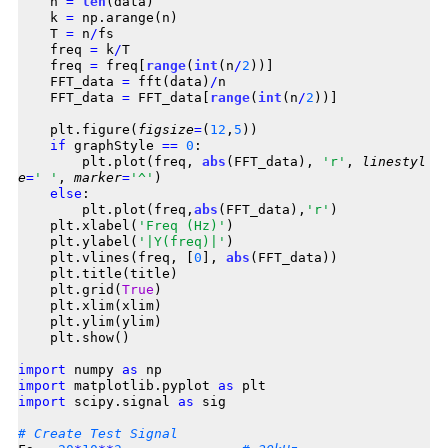
    n 
=
len
(data)

    k 
=
 np.arange(n)

    T 
=
 n
/
fs

    freq 
=
 k
/
T 

    freq 
=
 freq[
range
(
int
(n
/
2
))]

    FFT_data 
=
 fft(data)
/
n 

    FFT_data 
=
 FFT_data[
range
(
int
(n
/
2
))]

    plt.figure(
figsize
=
(
12
,
5
))

if
 graphStyle 
==
0
:

        plt.plot(freq, 
abs
(FFT_data), 
'r'
, 
linestyl
e
=
' '
, 
marker
=
'^'
) 

else
:

        plt.plot(freq,
abs
(FFT_data),
'r'
)

    plt.xlabel(
'Freq (Hz)'
)

    plt.ylabel(
'|Y(freq)|'
)

    plt.vlines(freq, [
0
], 
abs
(FFT_data))

    plt.title(title)

    plt.grid(
True
)

    plt.xlim(xlim)

    plt.ylim(ylim)

    plt.show()

import
 numpy 
as
import
 matplotlib.pyplot 
as
import
 scipy.signal 
as
 sig

# Create Test Signal