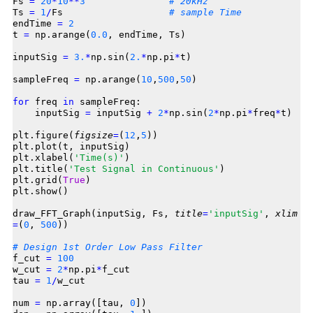
Fs 
=
20
*
10
*
*
3
# 20kHz
Ts 
=
1
/
Fs                   
# sample Time
endTime 
=
2
t 
=
 np.arange(
0.0
, endTime, Ts)

inputSig 
=
3.
*
np.sin(
2.
*
np.pi
*
t)

sampleFreq 
=
 np.arange(
10
,
500
,
50
)

for
 freq 
in
 sampleFreq:

    inputSig 
=
 inputSig 
+
2
*
np.sin(
2
*
np.pi
*
freq
*
t)

plt.figure(
figsize
=
(
12
,
5
))

plt.plot(t, inputSig)

plt.xlabel(
'Time(s)'
)

plt.title(
'Test Signal in Continuous'
)

plt.grid(
True
)

plt.show()

draw_FFT_Graph(inputSig, Fs, 
title
=
'inputSig'
, 
xlim
=
(
0
, 
500
))

# Design 1st Order Low Pass Filter
f_cut 
=
100
w_cut 
=
2
*
np.pi
*
f_cut

tau 
=
1
/
w_cut

num 
=
 np.array([tau, 
0
])
