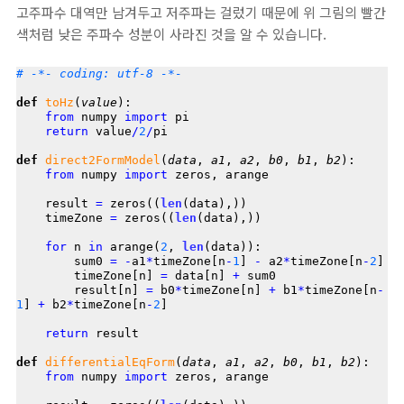
고주파수 대역만 남겨두고 저주파는 걸렀기 때문에 위 그림의 빨간
색처럼 낮은 주파수 성분이 사라진 것을 알 수 있습니다.
# -*- coding: utf-8 -*-
def
toHz
(
value
):

from
 numpy 
import
 pi

return
 value
/
2
/
pi

def
direct2FormModel
(
data
, 
a1
, 
a2
, 
b0
, 
b1
, 
b2
):

from
 numpy 
import
 zeros, arange

    result 
=
 zeros((
len
(data),))

    timeZone 
=
 zeros((
len
(data),))

for
 n 
in
 arange(
2
, 
len
(data)):

        sum0 
=
-
a1
*
timeZone[n
-
1
] 
-
 a2
*
timeZone[n
-
2
]

        timeZone[n] 
=
 data[n] 
+
 sum0

        result[n] 
=
 b0
*
timeZone[n] 
+
 b1
*
timeZone[n
-
1
] 
+
 b2
*
timeZone[n
-
2
]

return
 result

def
differentialEqForm
(
data
, 
a1
, 
a2
, 
b0
, 
b1
, 
b2
):

from
 numpy 
import
 zeros, arange
