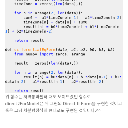
    timeZone 
=
 zeros((
len
(data),))

for
 n 
in
 arange(
2
, 
len
(data)):

        sum0 
=
-
a1
*
timeZone[n
-
1
] 
-
 a2
*
timeZone[n
-
2
]

        timeZone[n] 
=
 data[n] 
+
 sum0

        result[n] 
=
 b0
*
timeZone[n] 
+
 b1
*
timeZone[n
-
1
] 
+
 b2
*
timeZone[n
-
2
]

return
 result

def
differentialEqForm
(
data
, 
a1
, 
a2
, 
b0
, 
b1
, 
b2
):

from
 numpy 
import
 zeros, arange

    result 
=
 zeros((
len
(data),))

for
 n 
in
 arange(
2
, 
len
(data)):

        result[n] 
=
 b0
*
data[n] 
+
 b1
*
data[n
-
1
] 
+
 b2
*
data[n
-
2
] 
-
 a1
*
result[n
-
1
] 
-
 a2
*
result[n
-
2
]

return
위 함수는 저역통과필터 때도 보여드렸던 함수로
direct2ForModel은 위 그림의 Direct II Form을 구현한 것이고
혹은 그냥 차분방정식의 형태로도 구현된 것입니다.^^