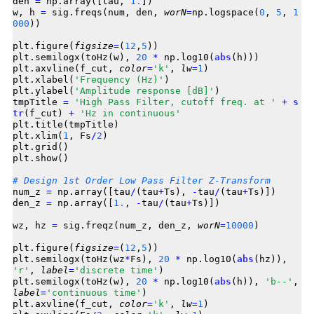
den 
=
 np.array([tau, 
1.
])

w, h 
=
 sig.freqs(num, den, 
worN
=
np.logspace(
0
, 
5
, 
1
000
))

plt.figure(
figsize
=
(
12
,
5
))

plt.semilogx(toHz(w), 
20
*
 np.log10(
abs
(h)))

plt.axvline(f_cut, 
color
=
'k'
, 
lw
=
1
)

plt.xlabel(
'Frequency (Hz)'
)

plt.ylabel(
'Amplitude response [dB]'
)

tmpTitle 
=
'High Pass Filter, cutoff freq. at '
+
s
tr
(f_cut) 
+
'Hz in continuous'
plt.title(tmpTitle)

plt.xlim(
1
, Fs
/
2
)

plt.grid()

plt.show()

# Design 1st Order Low Pass Filter Z-Transform
num_z 
=
 np.array([tau
/
(tau
+
Ts), 
-
tau
/
(tau
+
Ts)])

den_z 
=
 np.array([
1.
, 
-
tau
/
(tau
+
Ts)])

wz, hz 
=
 sig.freqz(num_z, den_z, 
worN
=
10000
)

plt.figure(
figsize
=
(
12
,
5
))

plt.semilogx(toHz(wz
*
Fs), 
20
*
 np.log10(
abs
(hz)), 
'r'
, 
label
=
'discrete time'
)

plt.semilogx(toHz(w), 
20
*
 np.log10(
abs
(h)), 
'b--'
, 
label
=
'continuous time'
)

plt.axvline(f_cut, 
color
=
'k'
, 
lw
=
1
)
