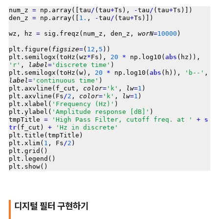
num_z 
=
 np.array([tau
/
(tau
+
Ts), 
-
tau
/
(tau
+
Ts)])

den_z 
=
 np.array([
1.
, 
-
tau
/
(tau
+
Ts)])

wz, hz 
=
 sig.freqz(num_z, den_z, 
worN
=
10000
)

plt.figure(
figsize
=
(
12
,
5
))

plt.semilogx(toHz(wz
*
Fs), 
20
*
 np.log10(
abs
(hz)), 
'r'
, 
label
=
'discrete time'
)

plt.semilogx(toHz(w), 
20
*
 np.log10(
abs
(h)), 
'b--'
, 
label
=
'continuous time'
)

plt.axvline(f_cut, 
color
=
'k'
, 
lw
=
1
)

plt.axvline(Fs
/
2
, 
color
=
'k'
, 
lw
=
1
)

plt.xlabel(
'Frequency (Hz)'
)

plt.ylabel(
'Amplitude response [dB]'
)

tmpTitle 
=
'High Pass Filter, cutoff freq. at '
+
s
tr
(f_cut) 
+
'Hz in discrete'
plt.title(tmpTitle)

plt.xlim(
1
, Fs
/
2
)

plt.grid()

plt.legend()

디지털 필터 구현하기