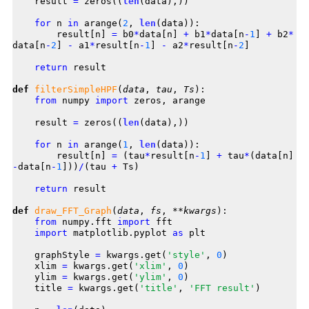
    result 
=
 zeros((
len
(data),))

for
 n 
in
 arange(
2
, 
len
(data)):

        result[n] 
=
 b0
*
data[n] 
+
 b1
*
data[n
-
1
] 
+
 b2
*
data[n
-
2
] 
-
 a1
*
result[n
-
1
] 
-
 a2
*
result[n
-
2
]

return
 result

def
filterSimpleHPF
(
data
, 
tau
, 
Ts
):

from
 numpy 
import
 zeros, arange

    result 
=
 zeros((
len
(data),))

for
 n 
in
 arange(
1
, 
len
(data)):

        result[n] 
=
 (tau
*
result[n
-
1
] 
+
 tau
*
(data[n]
-
data[n
-
1
]))
/
(tau 
+
 Ts)

return
 result

def
draw_FFT_Graph
(
data
, 
fs
, **
kwargs
):

from
 numpy.fft 
import
 fft

import
 matplotlib.pyplot 
as
 plt

    graphStyle 
=
 kwargs.get(
'style'
, 
0
)

    xlim 
=
 kwargs.get(
'xlim'
, 
0
)

    ylim 
=
 kwargs.get(
'ylim'
, 
0
)

    title 
=
 kwargs.get(
'title'
, 
'FFT result'
)
