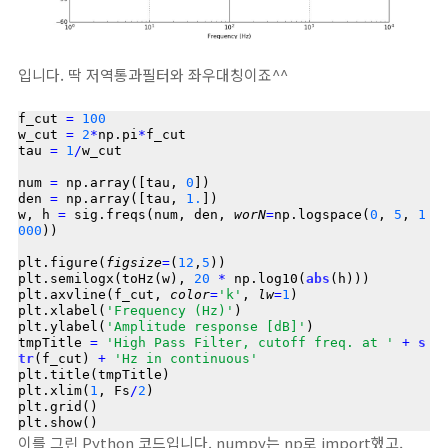
입니다. 딱 저역통과필터와 좌우대칭이죠^^
f_cut 
=
100
w_cut 
=
2
*
np.pi
*
f_cut

tau 
=
1
/
w_cut

num 
=
 np.array([tau, 
0
])

den 
=
 np.array([tau, 
1.
])

w, h 
=
 sig.freqs(num, den, 
worN
=
np.logspace(
0
, 
5
, 
1
000
))

plt.figure(
figsize
=
(
12
,
5
))

plt.semilogx(toHz(w), 
20
*
 np.log10(
abs
(h)))

plt.axvline(f_cut, 
color
=
'k'
, 
lw
=
1
)

plt.xlabel(
'Frequency (Hz)'
)

plt.ylabel(
'Amplitude response [dB]'
)

tmpTitle 
=
'High Pass Filter, cutoff freq. at '
+
s
tr
(f_cut) 
+
'Hz in continuous'
plt.title(tmpTitle)

plt.xlim(
1
, Fs
/
2
)

plt.grid()

이를 그린 Python 코드입니다. numpy는 np로 import했고,