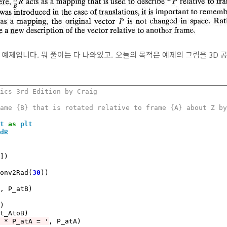
예제입니다. 뭐 풀이는 다 나와있고. 오늘의 목적은 예제의 그림을 3D 공
tics 3rd Edition by Craig
rame {B} that is rotated relative to frame {A} about Z b
ot
as
plt
dR
0
])

conv2Rad(
30
))

, P_atB)

B * P_atA = '
, P_atA)
