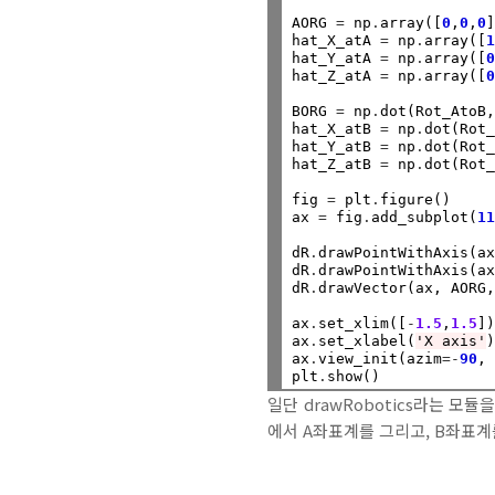
AORG 
=
 np
.
array([
0
,
0
,
0
]
hat_X_atA 
=
 np
.
array([
hat_Y_atA 
=
 np
.
array([
hat_Z_atA 
=
 np
.
array([
BORG 
=
 np
.
dot(Rot_AtoB,
hat_X_atB 
=
 np
.
dot(Rot_
hat_Y_atB 
=
 np
.
dot(Rot_
hat_Z_atB 
=
 np
.
dot(Rot_
fig 
=
 plt
.
figure()

ax 
=
 fig
.
add_subplot(
1
dR
.
drawPointWithAxis(a
dR
.
drawPointWithAxis(a
dR
.
drawVector(ax, AORG
ax
.
set_xlim([
-
1.5
,
1.5
]
ax
.
set_xlabel(
'X axis'
ax
.
view_init(azim
=-
90
,
plt
.
일단 drawRobotics라는 모듈
에서 A좌표계를 그리고, B좌표계를