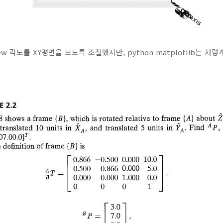
 각도를 XY평면을 보도록 조절했지만, python matplotlib는 저렇