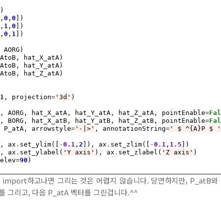
)

1
,
0
,
0
])

0
,
1
,
0
])

0
,
0
,
1
])

 AORG)

AtoB, hat_X_atA)

AtoB, hat_Y_atA)

AtoB, hat_Z_atA)

11
, projection
=
'3d'
)

x, AORG, hat_X_atA, hat_Y_atA, hat_Z_atA, pointEnable
=
Fa
x, BORG, hat_X_atB, hat_Y_atB, hat_Z_atB, pointEnable
=
Fa
, P_atA, arrowstyle
=
'-|>'
, annotationString
=
' $ ^{A}P $ 
), ax
.
set_ylim([
-
0.1
,
2
]), ax
.
set_zlim([
-
0.1
,
1.5
])

), ax
.
set_ylabel(
'Y axis'
), ax
.
set_zlabel(
'Z axis'
)

 elev
=
90
)

을 import하고나면 그리는 것은 어렵지 않습니다. 당연하지만, P_atB와 P_
 그리고, 다음 P_atA 벡터를 그린겁니다.^^