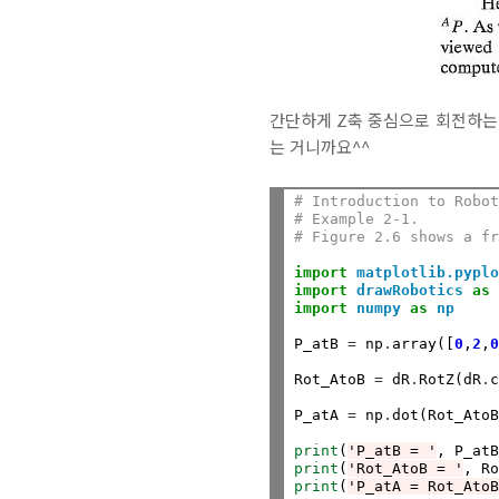
간단하게 Z축 중심으로 회전하는 
는 거니까요^^
# Introduction to Robo
# Example 2-1.
# Figure 2.6 shows a f
import
matplotlib.pypl
import
drawRobotics
as
import
numpy
as
np
P_atB 
=
 np
.
array([
0
,
2
,
Rot_AtoB 
=
 dR
.
RotZ(dR
.
P_atA 
=
 np
.
dot(Rot_AtoB
print
(
'P_atB = '
print
(
'Rot_AtoB = '
print
(
'P_atA = Rot_Ato