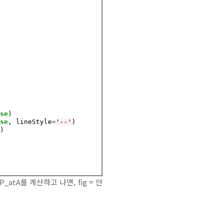
lse
)

lse
, lineStyle
=
'--'
)

'
)

atA를 계산하고 나면, fig = 안