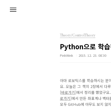
본문 바로가기
Theory/ControlTheory
Python으로 학습해
PinkWink
2015. 12. 23. 08:30
아마 로보틱스를 학습하시는 분이
요. 오늘은 그 책의 2장에서 다루
[
바로가기
]에서 정리를 했었구요..
로가기
]에서 만든 좌표계나 벡터
모두 GitHub에 아무도 보지 않