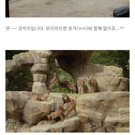
앗~~~ 코끼리입니다. 무지막지한 응가(ㅠㅠ)와 함께 말이죠...^^