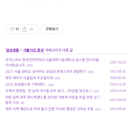
11
구독하기
'
일상생활
>
가볼거리.한국
' 카테고리의 다른 글
코엑스에서 한국전자전에서 서울과학기술대학교 캡스톤 전시회를
2017.10.20
다녀왔습니다.
(26)
2017 서울 모터쇼 공사하는 모습과 프레스데이 관람하기
2017.03.31
(16)
제주 여미지 식물원과 주상절리대
2016.02.01
(28)
2015 로보월드와 기계대전...
2015.11.02
(16)
이케아 광명점.. 한 눈에 가구를 모두 보기... (피곤할 정도로~)
2015.10.14
(10)
아침 일찍 제주 퍼시픽랜드를 간다면 가볍게 아침을 먹을 만한 샹그
2015.09.04
릴라 식당
(8)
제주 서쪽 해안도로 따라 돌다 간편 식사로 괜찮은 귀덕순 우동
2015.09.02
(12)