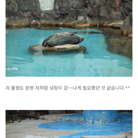
저 물범도 분명 저처럼 낮잠이 겁~~나게 필요했던 것 같습니다.^^