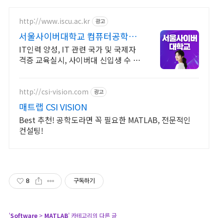
http://www.iscu.ac.kr
광고
서울사이버대학교 컴퓨터공학과
2026 가을학기 신편입생
IT인력 양성, IT 관련 국가 및 국제자
격증 교육실시, 사이버대 신입생 수 1
위 장학금 지급 1위, 학사 석사 박사
온라인복수학위까지
http://csi-vision.com
광고
매트랩 CSI VISION
Best 추천! 공학도라면 꼭 필요한 MATLAB, 전문적인
컨설팅!
8
구독하기
'
Software
>
MATLAB
' 카테고리의 다른 글