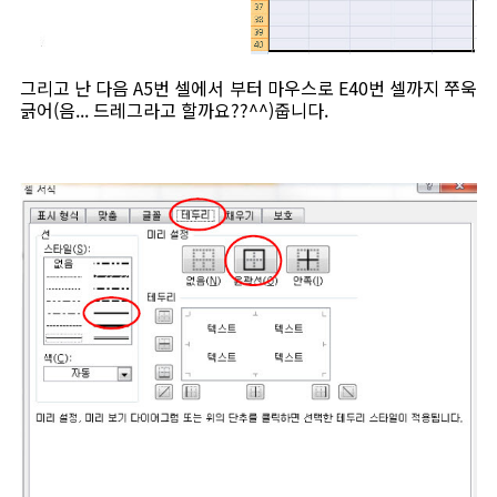
그리고 난 다음 A5번 셀에서 부터 마우스로 E40번 셀까지 쭈욱
긁어(음... 드레그라고 할까요??^^)줍니다.