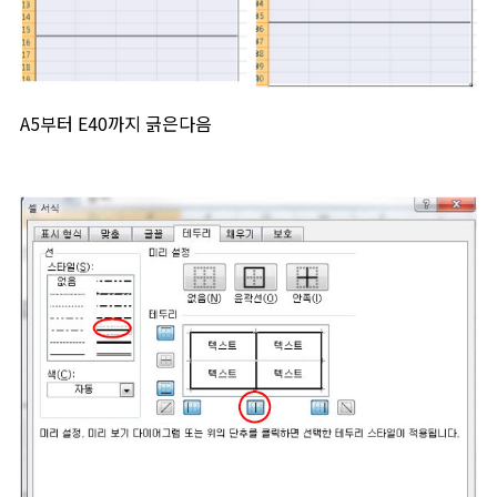
A5부터 E40까지 긁은다음